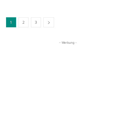
1
2
3
- Werbung -