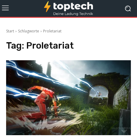
Start
Schlagworte
Proletariat
Tag:
Proletariat