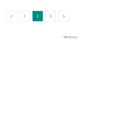
1
2
3
- Werbung -