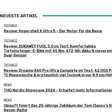
NEUESTE ARTIKEL
TECH&CO
Review: Hypershell X Ultra S – Der Motor für die Beine
TECH&CO
Review: DUKAWEY FUGL 3.0 im Test: Komfortables
Tiefeinsteiger-E-Bike mit 65 Nm, 672-Wh-Akku & clevere
Dual-Sensor
TECH&CO
Review: Dreame X60 Pro Ultra Complete im Test: 42.000 P
°C Moppwäsche & erstaunlich viel Technik in nur 8,9 cm Hö
NEWS
THQ Nordic Showcase 2026 – Erhaltet mehr Informatione
NEWS
Ubisoft feiert das 25-jährige Jubiläum der Tom Clancy’s 
Recon-Reihe