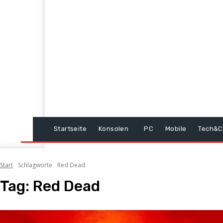
Startseite
Konsolen
PC
Mobile
Tech&C
Start
Schlagworte
Red Dead
Tag:
Red Dead