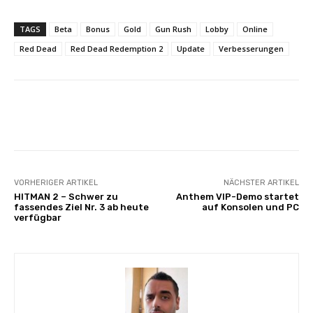
TAGS
Beta
Bonus
Gold
Gun Rush
Lobby
Online
Red Dead
Red Dead Redemption 2
Update
Verbesserungen
Facebook
X
Pinterest
Wha
VORHERIGER ARTIKEL
NÄCHSTER ARTIKEL
HITMAN 2 – Schwer zu
Anthem VIP-Demo startet
fassendes Ziel Nr. 3 ab heute
auf Konsolen und PC
verfügbar