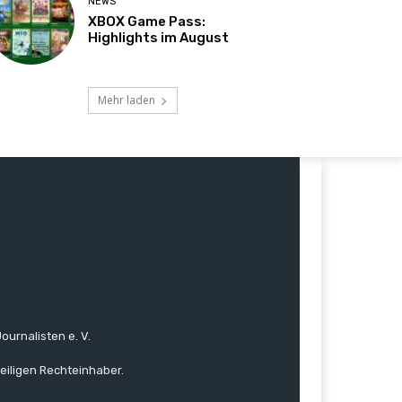
NEWS
XBOX Game Pass:
Highlights im August
Mehr laden
ournalisten e. V.
eiligen Rechteinhaber.