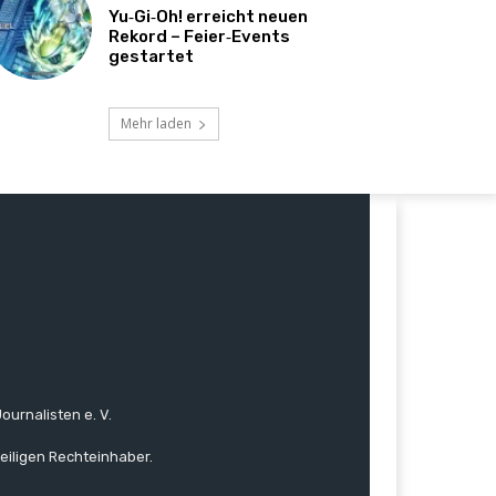
Yu‑Gi‑Oh! erreicht neuen
Rekord – Feier‑Events
gestartet
Mehr laden
ournalisten e. V.
eiligen Rechteinhaber.