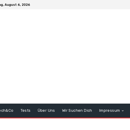
g, August 6, 2026
ech&Co
Tests
Über Uns
Wir Suchen Dich
Impressum