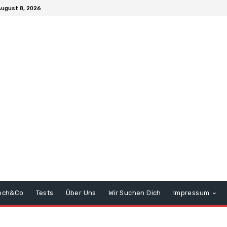
ugust 8, 2026
ech&Co
Tests
Über Uns
Wir Suchen Dich
Impressum