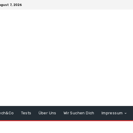
ugust 7, 2026
ech&Co
Tests
Über Uns
Wir Suchen Dich
Impressum