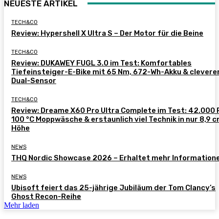
NEUESTE ARTIKEL
TECH&CO
Review: Hypershell X Ultra S – Der Motor für die Beine
TECH&CO
Review: DUKAWEY FUGL 3.0 im Test: Komfortables
Tiefeinsteiger-E-Bike mit 65 Nm, 672-Wh-Akku & clever
Dual-Sensor
TECH&CO
Review: Dreame X60 Pro Ultra Complete im Test: 42.000 
100 °C Moppwäsche & erstaunlich viel Technik in nur 8,9 
Höhe
NEWS
THQ Nordic Showcase 2026 – Erhaltet mehr Information
NEWS
Ubisoft feiert das 25-jährige Jubiläum der Tom Clancy’s
Ghost Recon-Reihe
Mehr laden