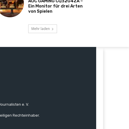
AOC GAMING CQ32G4ZA –
Ein Monitor für drei Arten
von Spielen
Mehr laden
ournalisten e. V.
eiligen Rechteinhaber.