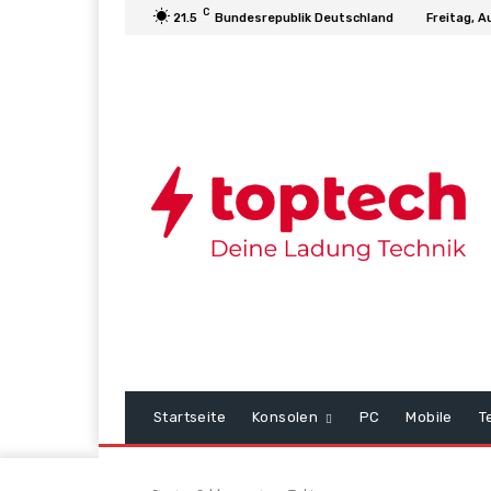
C
21.5
Bundesrepublik Deutschland
Freitag, A
Startseite
Konsolen
PC
Mobile
T