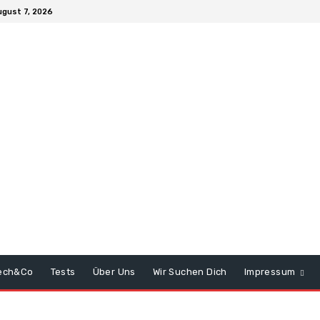
ugust 7, 2026
ech&Co
Tests
Über Uns
Wir Suchen Dich
Impressum