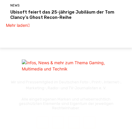
NEWS
Ubisoft feiert das 25-jährige Jubiläum der Tom
Clancy’s Ghost Recon-Reihe
Mehr laden
Wir sind Pressemitglied im Deutschen Foto-, Print-, Internet-,
Marketing-, Radio- und TV-Journalisten e. V.
Alle eingetragenen Marken und urheberrechtlich
geschützten Elemente sind Eigentum der jeweiligen
Rechteinhaber.