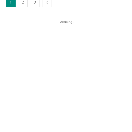
1
2
3
- Werbung -