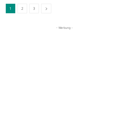
1
2
3
- Werbung -