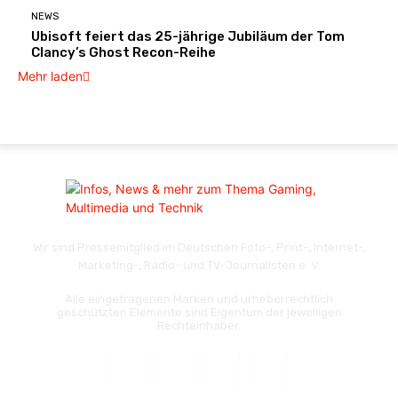
NEWS
Ubisoft feiert das 25-jährige Jubiläum der Tom
Clancy’s Ghost Recon-Reihe
Mehr laden
Wir sind Pressemitglied im Deutschen Foto-, Print-, Internet-,
Marketing-, Radio- und TV-Journalisten e. V.
Alle eingetragenen Marken und urheberrechtlich
geschützten Elemente sind Eigentum der jeweiligen
Rechteinhaber.