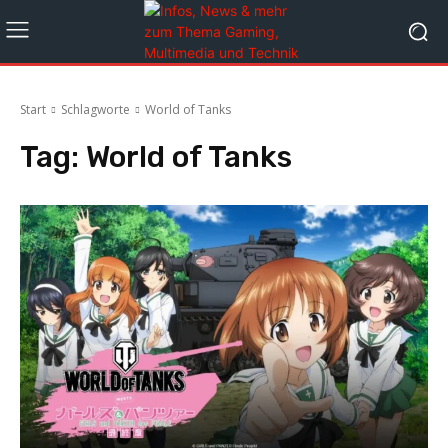
Start
Schlagworte
World of Tanks
Tag:
World of Tanks