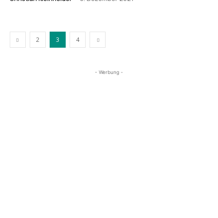
2
3
4
- Werbung -