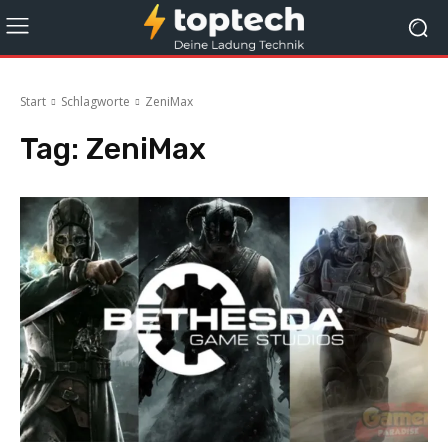
Start
Schlagworte
ZeniMax
Tag:
ZeniMax