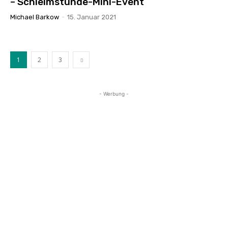
– Schleimstunde-Mini-Event
Michael Barkow
-
15. Januar 2021
1
2
3
- Werbung -