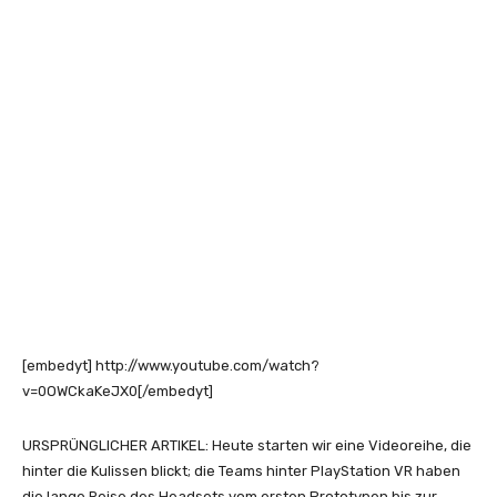
[embedyt] http://www.youtube.com/watch?
v=0OWCkaKeJX0[/embedyt]
URSPRÜNGLICHER ARTIKEL: Heute starten wir eine Videoreihe, die
hinter die Kulissen blickt; die Teams hinter PlayStation VR haben
die lange Reise des Headsets vom ersten Prototypen bis zur