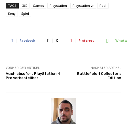
TAGS
360
Games
Playstation
Playstation vr
Real
Sony
Spiel
Facebook
X
Pinterest
Whats
VORHERIGER ARTIKEL
NÄCHSTER ARTIKEL
Auch absofort PlayStation 4
Battlefield 1 Collector’s
Pro vorbestellbar
Edition