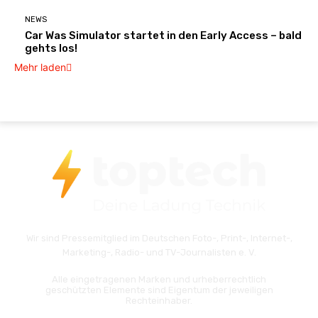
NEWS
Car Was Simulator startet in den Early Access – bald
gehts los!
Mehr laden
Wir sind Pressemitglied im Deutschen Foto-, Print-, Internet-,
Marketing-, Radio- und TV-Journalisten e. V.
Alle eingetragenen Marken und urheberrechtlich
geschützten Elemente sind Eigentum der jeweiligen
Rechteinhaber.