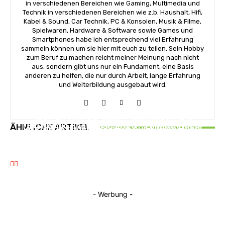
in verschiedenen Bereichen wie Gaming, Multimedia und
Technik in verschiedenen Bereichen wie z.b. Haushalt, Hifi,
Kabel & Sound, Car Technik, PC & Konsolen, Musik & Filme,
Spielwaren, Hardware & Software sowie Games und
Smartphones habe ich entsprechend viel Erfahrung
sammeln können um sie hier mit euch zu teilen. Sein Hobby
zum Beruf zu machen reicht meiner Meinung nach nicht
aus, sondern gibt uns nur ein Fundament, eine Basis
anderen zu helfen, die nur durch Arbeit, lange Erfahrung
und Weiterbildung ausgebaut wird.
TECH&CO
Review: Dreame X60 Pro Ultra Complete im
NEWS
Test: 42.000 Pa, 100 °C Moppwäsche &
NEWS
THQ Nordic Showcase 2026 – Erhaltet mehr
ÄHNLICHE ARTIKEL
erstaunlich viel Technik in nur 8,9 cm Höhe
Ubisoft feiert das 25-jährige Jubiläum der
Informationen
Tom Clancy’s Ghost Recon-Reihe
- Werbung -