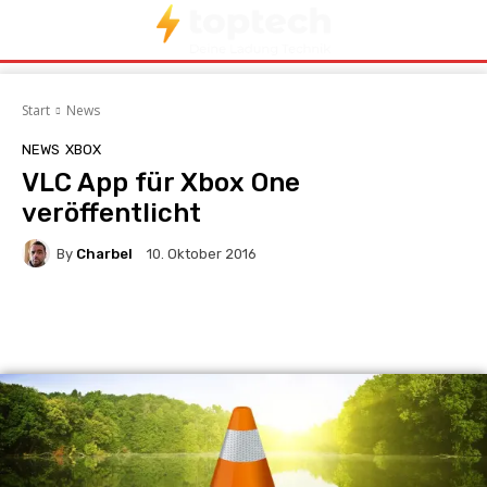
Start
News
NEWS
XBOX
VLC App für Xbox One
veröffentlicht
By
Charbel
10. Oktober 2016
Facebook
X
Pinterest
Whats