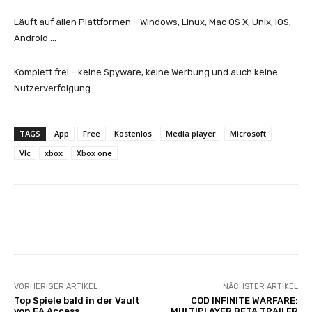
Läuft auf allen Plattformen – Windows, Linux, Mac OS X, Unix, iOS,
Android …
Komplett frei – keine Spyware, keine Werbung und auch keine
Nutzerverfolgung.
TAGS
App
Free
Kostenlos
Media player
Microsoft
Vlc
xbox
Xbox one
Facebook
X
Pinterest
Whats
VORHERIGER ARTIKEL
NÄCHSTER ARTIKEL
Top Spiele bald in der Vault
COD INFINITE WARFARE:
von EA Access
MULTIPLAYER BETA TRAILER