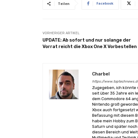
Facebook
Teilen
VORHERIGER ARTIKEL
UPDATE: Ab sofort und nur solange der
Vorrat reicht die Xbox One X Vorbestellen
Charbel
https://www.toptechnews.d
Zugegeben, ich könnte 
seit über 35 Jahre ein l
dem Commodore 64 angef
Nintendo groß geworden
Xbox auch fortgesetzt w
Befassung mit diesem Be
habe mein Hobby zum Be
Saturn und später noch 
diesen Bereich und Wei
Multimedia und Technik i