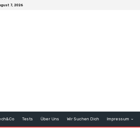
ugust 7, 2026
ech&Co
Tests
Über Uns
Wir Suchen Dich
Impressum