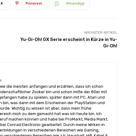
X
Pinterest
WhatsApp
NÄCHSTER ARTIKEL
Yu-Gi-Oh! GX Serie erscheint in Kürze in Yu-
Gi-Oh!
e
wie die meisten anfangen und erzählen, dass ich schon
eidenschaftlicher Zocker bin und schon mitte der 80er mit
angen habe zu spielen, später dann mit PC, Atari und
 bin, was dann mit dem Erscheinen der PlayStation und
urde. Wichtig zu wissen ist aber, dass mein frühe
reich mich zu dem gemacht hat was ich heute bin. Ich
ruf machen können und habe bei ProMarkt, Media Markt,
bei Conrad Electronic gearbeitet. Durch meine Wirken in
terbildungen in verschiedenen Bereichen wie Gaming,
n verschiedenen Bereichen wie z.b. Haushalt, Hifi, Kabel &