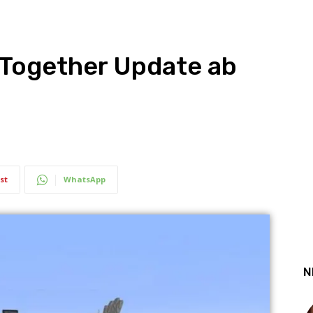
 Together Update ab
st
WhatsApp
N