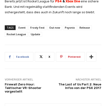
Bereits jetzt ist Rocket League für
PS4
&
Xbox One
eine sichere
Bank. Und mit regelmäßig stattfindenden Events wird
sichergestellt, dass dies auch in Zukunft noch lange so bleibt.
TAGS
Event
Frosty Fest
Out now
Psyonix
Release
Rocket League
Update
Facebook
X
Pinterest
VORHERIGER ARTIKEL
NÄCHSTER ARTIKEL
Firewall Zero Hour:
The Last of Us Part 2: Neue
Taktischer VR-Shooter
Infos von der PSX 2017
vorgestellt