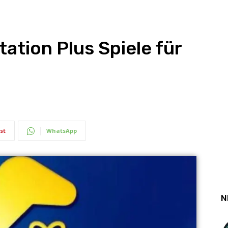
tation Plus Spiele für
st
WhatsApp
N