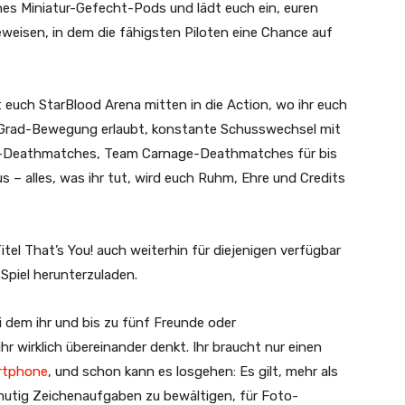
nes Miniatur-Gefecht-Pods und lädt euch ein, euren
weisen, in dem die fähigsten Piloten eine Chance auf
t euch StarBlood Arena mitten in die Action, wo ihr euch
0-Grad-Bewegung erlaubt, konstante Schusswechsel mit
age-Deathmatches, Team Carnage-Deathmatches für bis
 – alles, was ihr tut, wird euch Ruhm, Ehre und Credits
tel That’s You! auch weiterhin für diejenigen verfügbar
 Spiel herunterzuladen.
i dem ihr und bis zu fünf Freunde oder
hr wirklich übereinander denkt. Ihr braucht nur einen
rtphone
, und schon kann es losgehen: Es gilt, mehr als
utig Zeichenaufgaben zu bewältigen, für Foto-