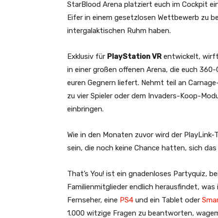
StarBlood Arena platziert euch im Cockpit ei
Eifer in einem gesetzlosen Wettbewerb zu be
intergalaktischen Ruhm haben.
Exklusiv für
PlayStation VR
entwickelt, wirf
in einer großen offenen Arena, die euch 36
euren Gegnern liefert. Nehmt teil an Carn
zu vier Spieler oder dem Invaders-Koop-Modus
einbringen.
Wie in den Monaten zuvor wird der PlayLink-Ti
sein, die noch keine Chance hatten, sich das
That’s You! ist ein gnadenloses Partyquiz, be
Familienmitglieder endlich herausfindet, was i
Fernseher, eine
PS4
und ein Tablet oder
Sma
1.000 witzige Fragen zu beantworten, wagem