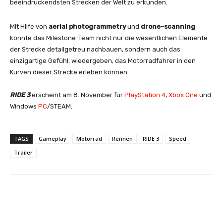
beeindruckendsten Strecken der Welt zu erkunden.
Mit Hilfe von
aerial photogrammetry
und
drone-scanning
konnte das Milestone-Team nicht nur die wesentlichen Elemente
der Strecke detailgetreu nachbauen, sondern auch das
einzigartige Gefühl, wiedergeben, das Motorradfahrer in den
Kurven dieser Strecke erleben können.
RIDE 3
erscheint am 8. November für
PlayStation 4
,
Xbox One
und
Windows
PC
/STEAM.
TAGS
Gameplay
Motorrad
Rennen
RIDE 3
Speed
Trailer
Facebook
X
Pinterest
Whats