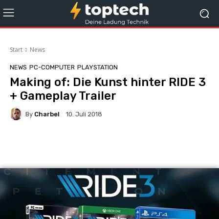
Start
News
NEWS
PC-COMPUTER
PLAYSTATION
Making of: Die Kunst hinter RIDE 3
+ Gameplay Trailer
By
Charbel
10. Juli 2018
Facebook
X
Pinterest
Whats