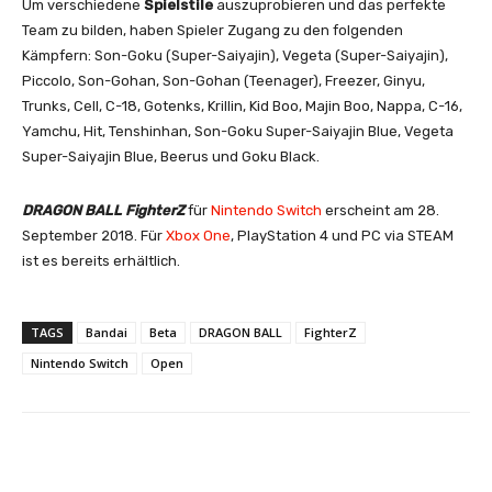
Um verschiedene
Spielstile
auszuprobieren und das perfekte
Team zu bilden, haben Spieler Zugang zu den folgenden
Kämpfern: Son-Goku (Super-Saiyajin), Vegeta (Super-Saiyajin),
Piccolo, Son-Gohan, Son-Gohan (Teenager), Freezer, Ginyu,
Trunks, Cell, C-18, Gotenks, Krillin, Kid Boo, Majin Boo, Nappa, C-16,
Yamchu, Hit, Tenshinhan, Son-Goku Super-Saiyajin Blue, Vegeta
Super-Saiyajin Blue, Beerus und Goku Black.
DRAGON BALL FighterZ
für
Nintendo Switch
erscheint am 28.
September 2018. Für
Xbox One
, PlayStation 4 und PC via STEAM
ist es bereits erhältlich.
TAGS
Bandai
Beta
DRAGON BALL
FighterZ
Nintendo Switch
Open
Facebook
X
Pinterest
Wha