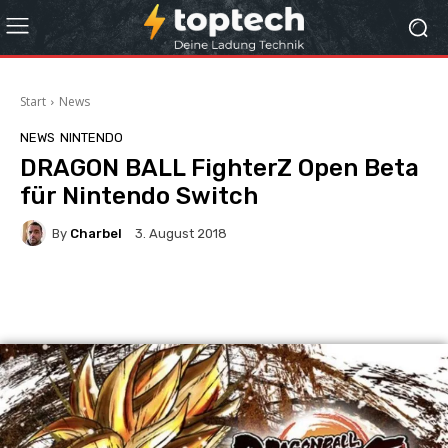
Start
News
NEWS
NINTENDO
DRAGON BALL FighterZ Open Beta
für Nintendo Switch
By
Charbel
3. August 2018
Facebook
X
Pinterest
Wha