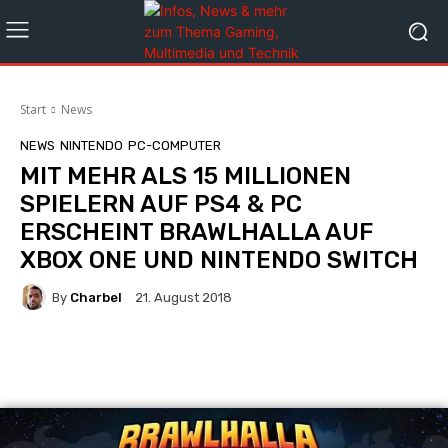
Start
News
NEWS
NINTENDO
PC-COMPUTER
MIT MEHR ALS 15 MILLIONEN
SPIELERN AUF PS4 & PC
ERSCHEINT BRAWLHALLA AUF
XBOX ONE UND NINTENDO SWITCH
By
Charbel
21. August 2018
Facebook
X
Pinterest
Whats