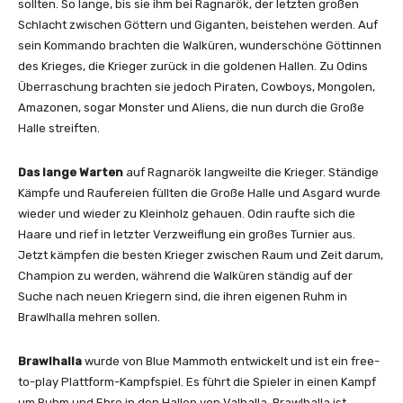
sollten. So lange, bis sie ihm bei Ragnarök, der letzten großen
Schlacht zwischen Göttern und Giganten, beistehen werden. Auf
sein Kommando brachten die Walküren, wunderschöne Göttinnen
des Krieges, die Krieger zurück in die goldenen Hallen. Zu Odins
Überraschung brachten sie jedoch Piraten, Cowboys, Mongolen,
Amazonen, sogar Monster und Aliens, die nun durch die Große
Halle streiften.
Das lange Warten
auf Ragnarök langweilte die Krieger. Ständige
Kämpfe und Raufereien füllten die Große Halle und Asgard wurde
wieder und wieder zu Kleinholz gehauen. Odin raufte sich die
Haare und rief in letzter Verzweiflung ein großes Turnier aus.
Jetzt kämpfen die besten Krieger zwischen Raum und Zeit darum,
Champion zu werden, während die Walküren ständig auf der
Suche nach neuen Kriegern sind, die ihren eigenen Ruhm in
Brawlhalla mehren sollen.
Brawlhalla
wurde von Blue Mammoth entwickelt und ist ein free-
to-play Plattform-Kampfspiel. Es führt die Spieler in einen Kampf
um Ruhm und Ehre in den Hallen von Valhalla. Brawlhalla ist