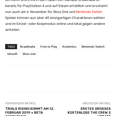
bereits für PlayStation 4 und auf Steam erhältlich und erscheint
nun auch am 6. November für Xbox One und
Nintendo Switch
.
Spieler können aus über 40 einzigartigen Charakteren wählen
und im Einzel- oder Koopmodus online und lokal gegen andere
antreten.
TAGS
Brawlhalla
Free to Play
Kostenlos
Nintendo Switch
Ubisoft
Xbox one
Facebook
X
Pinterest
Whats
VORHERIGER ARTIKEL
NÄCHSTER ARTIKEL
TRIALS RISING KOMMT AM 12.
ERSTES GROSSES
FEBRUAR 2019 + BETA
KOSTENLOSE THE CREW 2