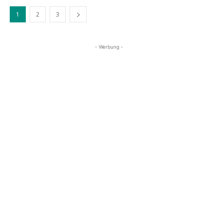
1
2
3
- Werbung -