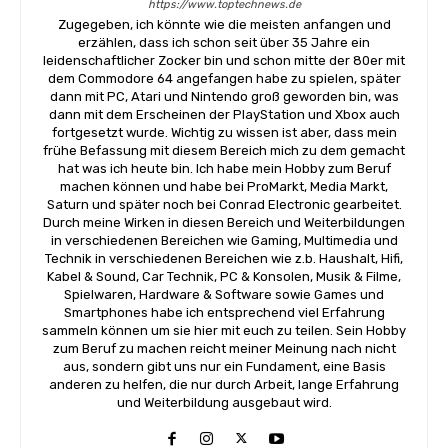
https://www.toptechnews.de
Zugegeben, ich könnte wie die meisten anfangen und
erzählen, dass ich schon seit über 35 Jahre ein
leidenschaftlicher Zocker bin und schon mitte der 80er mit
dem Commodore 64 angefangen habe zu spielen, später
dann mit PC, Atari und Nintendo groß geworden bin, was
dann mit dem Erscheinen der PlayStation und Xbox auch
fortgesetzt wurde. Wichtig zu wissen ist aber, dass mein
frühe Befassung mit diesem Bereich mich zu dem gemacht
hat was ich heute bin. Ich habe mein Hobby zum Beruf
machen können und habe bei ProMarkt, Media Markt,
Saturn und später noch bei Conrad Electronic gearbeitet.
Durch meine Wirken in diesen Bereich und Weiterbildungen
in verschiedenen Bereichen wie Gaming, Multimedia und
Technik in verschiedenen Bereichen wie z.b. Haushalt, Hifi,
Kabel & Sound, Car Technik, PC & Konsolen, Musik & Filme,
Spielwaren, Hardware & Software sowie Games und
Smartphones habe ich entsprechend viel Erfahrung
sammeln können um sie hier mit euch zu teilen. Sein Hobby
zum Beruf zu machen reicht meiner Meinung nach nicht
aus, sondern gibt uns nur ein Fundament, eine Basis
anderen zu helfen, die nur durch Arbeit, lange Erfahrung
und Weiterbildung ausgebaut wird.