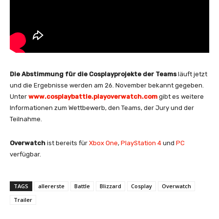
Die Abstimmung für die Cosplayprojekte der Teams
läuft jetzt
und die Ergebnisse werden am 26. November bekannt gegeben.
Unter
www.cosplaybattle.playoverwatch.com
gibt es weitere
Informationen zum Wettbewerb, den Teams, der Jury und der
Teilnahme.
Overwatch
ist bereits für
Xbox One
,
PlayStation 4
und
PC
verfügbar.
TAGS
allererste
Battle
Blizzard
Cosplay
Overwatch
Trailer