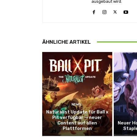
ausgebaut wird.
ÄHNLICHE ARTIKEL
NEWS
Naturalist Update für Ball x
Pit verfügbar — neuer
Content auf allen
Neuer Ho
Plattformen
Stapl