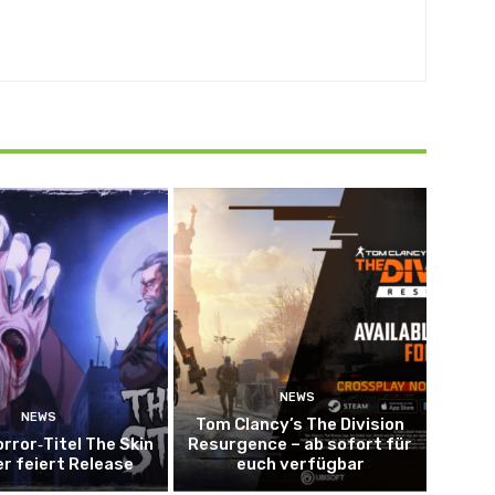
NEWS
NEWS
Tom Clancy’s The Division
rror‑Titel The Skin
Resurgence – ab sofort für
er feiert Release
euch verfügbar