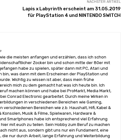
NÄCHSTER ARTIKEL
Lapis x Labyrinth erscheint am 31.05.2019
für PlayStation 4 und NINTENDO SWITCH
e
wie die meisten anfangen und erzählen, dass ich schon
eidenschaftlicher Zocker bin und schon mitte der 80er mit
angen habe zu spielen, später dann mit PC, Atari und
 bin, was dann mit dem Erscheinen der PlayStation und
urde. Wichtig zu wissen ist aber, dass mein frühe
reich mich zu dem gemacht hat was ich heute bin. Ich
ruf machen können und habe bei ProMarkt, Media Markt,
bei Conrad Electronic gearbeitet. Durch meine Wirken in
terbildungen in verschiedenen Bereichen wie Gaming,
n verschiedenen Bereichen wie z.b. Haushalt, Hifi, Kabel &
& Konsolen, Musik & Filme, Spielwaren, Hardware &
nd Smartphones habe ich entsprechend viel Erfahrung
hier mit euch zu teilen. Sein Hobby zum Beruf zu machen
ach nicht aus, sondern gibt uns nur ein Fundament, eine
, die nur durch Arbeit, lange Erfahrung und Weiterbildung