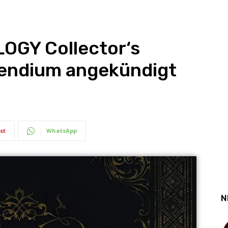
OGY Collector‘s
endium angekündigt
st
WhatsApp
N