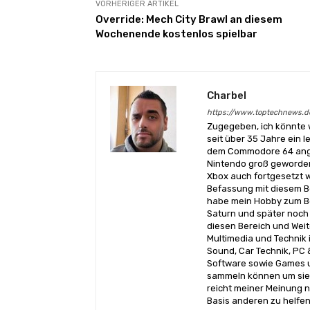
VORHERIGER ARTIKEL
Override: Mech City Brawl an diesem
Wochenende kostenlos spielbar
Charbel
https://www.toptechnews.d
Zugegeben, ich könnte 
seit über 35 Jahre ein l
dem Commodore 64 angef
Nintendo groß geworden
Xbox auch fortgesetzt w
Befassung mit diesem Be
habe mein Hobby zum Be
Saturn und später noch 
diesen Bereich und Wei
Multimedia und Technik i
Sound, Car Technik, PC 
Software sowie Games u
sammeln können um sie 
reicht meiner Meinung n
Basis anderen zu helfen