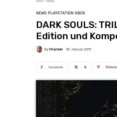
Start
News
NEWS
PLAYSTATION
XBOX
DARK SOULS: TRIL
Edition und Komp
By
Charbel
18. Januar 2019
Facebook
X
Pintere