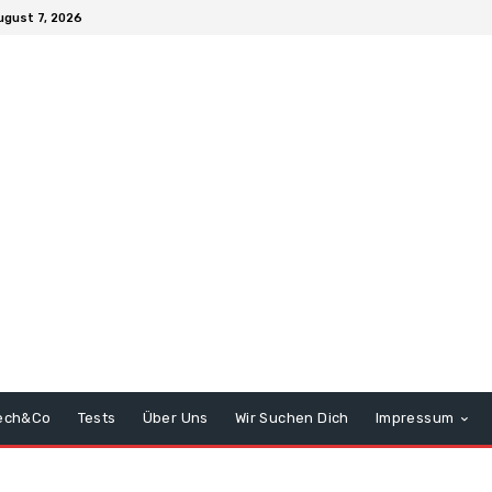
ugust 7, 2026
ech&Co
Tests
Über Uns
Wir Suchen Dich
Impressum