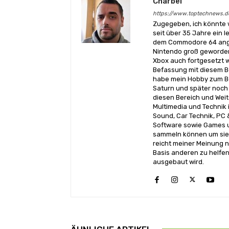
Charbel
https://www.toptechnews.d
Zugegeben, ich könnte 
seit über 35 Jahre ein l
dem Commodore 64 angef
Nintendo groß geworden
Xbox auch fortgesetzt w
Befassung mit diesem Be
habe mein Hobby zum Be
Saturn und später noch 
diesen Bereich und Wei
Multimedia und Technik i
Sound, Car Technik, PC 
Software sowie Games u
sammeln können um sie 
reicht meiner Meinung n
Basis anderen zu helfen
ausgebaut wird.