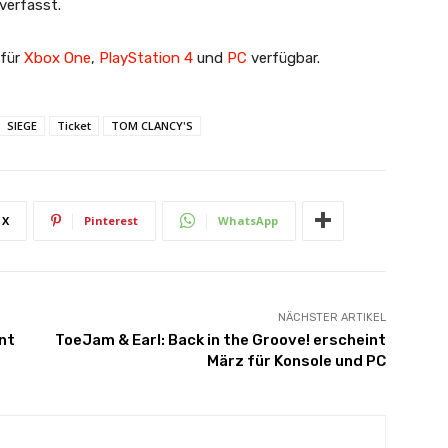
verfasst.
 für
Xbox One
,
PlayStation 4
und
PC
verfügbar.
SIEGE
Ticket
TOM CLANCY'S
X
Pinterest
WhatsApp
NÄCHSTER ARTIKEL
nt
ToeJam & Earl: Back in the Groove! erscheint
März für Konsole und PC