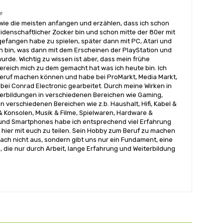
e
wie die meisten anfangen und erzählen, dass ich schon
eidenschaftlicher Zocker bin und schon mitte der 80er mit
angen habe zu spielen, später dann mit PC, Atari und
 bin, was dann mit dem Erscheinen der PlayStation und
urde. Wichtig zu wissen ist aber, dass mein frühe
reich mich zu dem gemacht hat was ich heute bin. Ich
ruf machen können und habe bei ProMarkt, Media Markt,
bei Conrad Electronic gearbeitet. Durch meine Wirken in
terbildungen in verschiedenen Bereichen wie Gaming,
n verschiedenen Bereichen wie z.b. Haushalt, Hifi, Kabel &
& Konsolen, Musik & Filme, Spielwaren, Hardware &
nd Smartphones habe ich entsprechend viel Erfahrung
hier mit euch zu teilen. Sein Hobby zum Beruf zu machen
ach nicht aus, sondern gibt uns nur ein Fundament, eine
, die nur durch Arbeit, lange Erfahrung und Weiterbildung