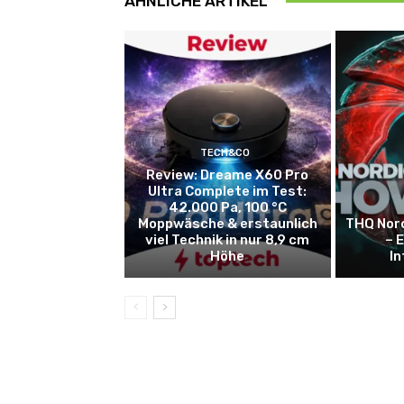
ÄHNLICHE ARTIKEL
TECH&CO
Review: Dreame X60 Pro
Ultra Complete im Test:
42.000 Pa, 100 °C
Moppwäsche & erstaunlich
THQ Nor
viel Technik in nur 8,9 cm
– 
Höhe
I