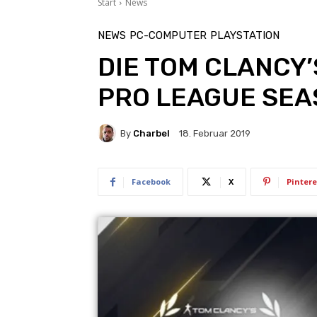
Start
News
NEWS
PC-COMPUTER
PLAYSTATION
DIE TOM CLANCY’
PRO LEAGUE SEA
By
Charbel
18. Februar 2019
Facebook
X
Pintere