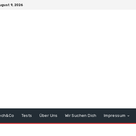
ugust 9, 2026
ech&Co
Tests
Über Uns
Wir Suchen Dich
Impressum