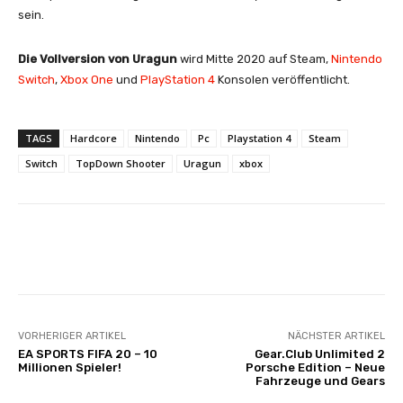
sein.
Die Vollversion von Uragun
wird Mitte 2020 auf Steam,
Nintendo
Switch
,
Xbox One
und
PlayStation 4
Konsolen veröffentlicht.
TAGS
Hardcore
Nintendo
Pc
Playstation 4
Steam
Switch
TopDown Shooter
Uragun
xbox
Facebook
X
Pinterest
Whats
VORHERIGER ARTIKEL
NÄCHSTER ARTIKEL
EA SPORTS FIFA 20 – 10
Gear.Club Unlimited 2
Millionen Spieler!
Porsche Edition – Neue
Fahrzeuge und Gears