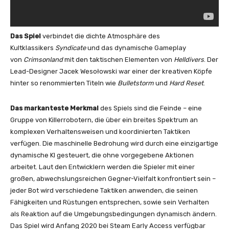
Das Spiel
verbindet die dichte Atmosphäre des
Kultklassikers
Syndicate
und das dynamische Gameplay
von
Crimsonland
mit den taktischen Elementen von
Helldivers
. Der
Lead-Designer Jacek Wesołowski war einer der kreativen Köpfe
hinter so renommierten Titeln wie
Bulletstorm
und
Hard Reset
.
Das markanteste Merkmal
des Spiels sind die Feinde – eine
Gruppe von Killerrobotern, die über ein breites Spektrum an
komplexen Verhaltensweisen und koordinierten Taktiken
verfügen. Die maschinelle Bedrohung wird durch eine einzigartige
dynamische KI gesteuert, die ohne vorgegebene Aktionen
arbeitet. Laut den Entwicklern werden die Spieler mit einer
großen, abwechslungsreichen Gegner-Vielfalt konfrontiert sein –
jeder Bot wird verschiedene Taktiken anwenden, die seinen
Fähigkeiten und Rüstungen entsprechen, sowie sein Verhalten
als Reaktion auf die Umgebungsbedingungen dynamisch ändern.
Das Spiel wird Anfang 2020 bei Steam Early Access verfügbar