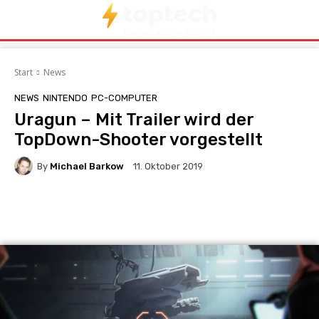
Start
News
NEWS
NINTENDO
PC-COMPUTER
Uragun – Mit Trailer wird der
TopDown-Shooter vorgestellt
By
Michael Barkow
11. Oktober 2019
Facebook
X
Pinterest
Whats