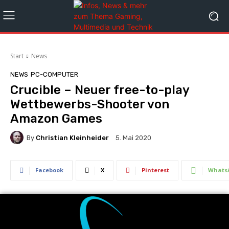
Start
News
NEWS
PC-COMPUTER
Crucible – Neuer free-to-play
Wettbewerbs-Shooter von
Amazon Games
By
Christian Kleinheider
5. Mai 2020
Facebook
X
Pinterest
Whats