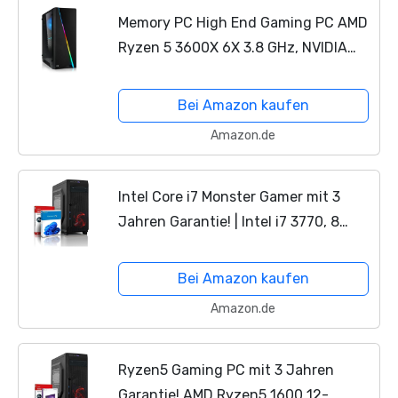
Memory PC High End Gaming PC AMD
Ryzen 5 3600X 6X 3.8 GHz, NVIDIA
GTX 1650 4GB, 16 GB DDR4, 240GB
SSD + 1000 GB HDD, Windows 10 Pro
Bei Amazon kaufen
64bit
Amazon.de
Intel Core i7 Monster Gamer mit 3
Jahren Garantie! | Intel i7 3770, 8
Threads, 3.9 GHz | 16GB | 512GB SSD |
Geforce GTX 1650 4 GB DDR5 | USB
Bei Amazon kaufen
3.0 | DVD±RW |...
Amazon.de
Ryzen5 Gaming PC mit 3 Jahren
Garantie! AMD Ryzen5 1600 12-