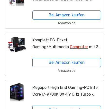
Thread Prozessor, 3.6 GHz | 16GB
DDR4 | 256 GB SSD NVME | Sapphire
Bei Amazon kaufen
Pulse RX 550 4 GB DDR5 |...
Amazon.de
Komplett PC-Paket
Gaming/Multimedia
Computer
mit 3
Jahren Garantie! | AMD FX-8800
4x3.4 GHz | 16GB DDR4 | 256 GB SSD |
Bei Amazon kaufen
2TB | USB3 | WiFi | DVD±RW | Win10
Amazon.de
Pro...
Megaport High End Gaming-PC Intel
Core i7-9700K 8X 4.9 GHz Turbo •
Nvidia GeForce RTX 2070 Super 8GB •
480 GB SSD • 16GB DDR4 3000 •