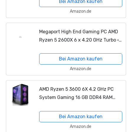
Bei Amazon kaufen
Windows 10 • 1TB • WLAN
Amazon.de
Megaport High End Gaming PC AMD
Ryzen 5 2600X 6 x 4.20 GHz Turbo •
Nvidia GeForce RTX 2070 8GB •
240GB SSD • 1000GB Festplatte •
Bei Amazon kaufen
16GB DDR4 RAM • Windows 10 •...
Amazon.de
AMD Ryzen 5 3600 6X 4.2 GHz PC
System Gaming 16 GB DDR4 RAM
2666 MHz ASUS A320 512 GB SSD
NVIDIA GeForce GTX 1660 6GB 4K Win
Bei Amazon kaufen
10
Amazon.de