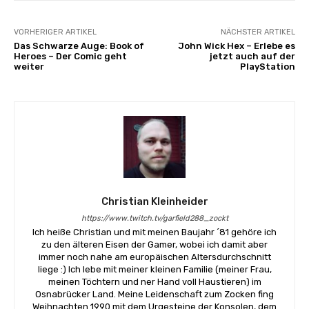
VORHERIGER ARTIKEL
NÄCHSTER ARTIKEL
Das Schwarze Auge: Book of
John Wick Hex – Erlebe es
Heroes – Der Comic geht
jetzt auch auf der
weiter
PlayStation
Christian Kleinheider
https://www.twitch.tv/garfield288_zockt
Ich heiße Christian und mit meinen Baujahr ´81 gehöre ich
zu den älteren Eisen der Gamer, wobei ich damit aber
immer noch nahe am europäischen Altersdurchschnitt
liege :) Ich lebe mit meiner kleinen Familie (meiner Frau,
meinen Töchtern und ner Hand voll Haustieren) im
Osnabrücker Land. Meine Leidenschaft zum Zocken fing
Weihnachten 1990 mit dem Urgesteine der Konsolen, dem