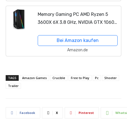
Memory Gaming PC AMD Ryzen 5
3600X 6X 3.8 GHz, NVIDIA GTX 1060
6GB, 16 GB DDR4, 240GB SSD,
Windows 10 Pro 64bit
Bei Amazon kaufen
Amazon.de
TAGS
Amazon Games
Crucible
Free to Play
Pc
Shooter
Trailer
Facebook
X
Pinterest
Whats