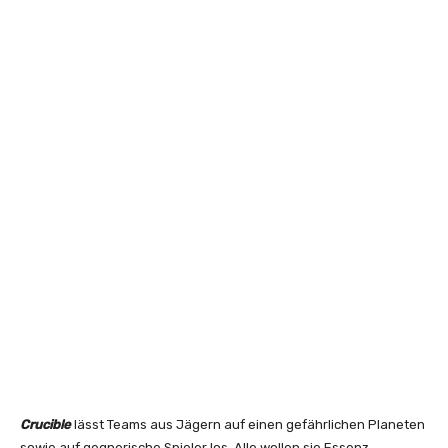
Crucible
lässt Teams aus Jägern auf einen gefährlichen Planeten
sowie auf gegnerische Spieler los. Alle wollen sie Essenz