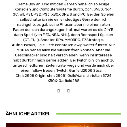
Game Boy an. Und mit den Jahren habe ich so einige
Konsolen und Computersysteme durch, C64, SNES, N64,
GC, WII, PS1, PS2, PS3, XBOX ONE S und PC. Bei den Spielen
selbst hatte ich nie ein eindeutiges Genre dem ich
nachgehe, es gab seine Phasen aber nie einen roten
Faden der sich durchgezogen hat. mal waren es die J´n´R,
dann Sport (von FiFA, NBA, NHL), denn Rennsport Spielen
(GT, F1,...), Shooter, RPs, MMORPG, EZStrategie,
Aufbausimus,... die Liste könnte ich ewig weiter führen. Nur
MOBAs haben mich nie wirklich fixen können. Aber die
Geschmäcker sind halt verschieden. Wenn ihr Interesse
habt dürft ihr mich gerne adden. Bei Twitch bin ich auch zu
unterschiedlichen Zeiten unterwegs und würde mich über
einen follow freuen. Twitch: Garfield2808 Steam :
Chris2808 Origin: chris28081 GuildWars: christian.5724
XBOX: Garfield288
ÄHNLICHE ARTIKEL