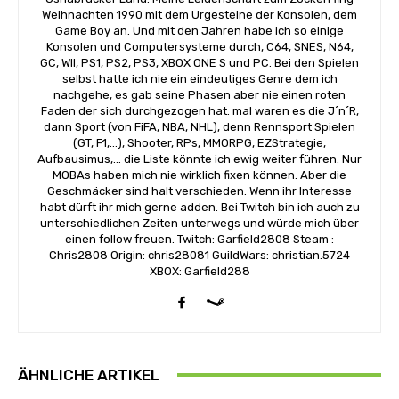
Weihnachten 1990 mit dem Urgesteine der Konsolen, dem
Game Boy an. Und mit den Jahren habe ich so einige
Konsolen und Computersysteme durch, C64, SNES, N64,
GC, WII, PS1, PS2, PS3, XBOX ONE S und PC. Bei den Spielen
selbst hatte ich nie ein eindeutiges Genre dem ich
nachgehe, es gab seine Phasen aber nie einen roten
Faden der sich durchgezogen hat. mal waren es die J´n´R,
dann Sport (von FiFA, NBA, NHL), denn Rennsport Spielen
(GT, F1,...), Shooter, RPs, MMORPG, EZStrategie,
Aufbausimus,... die Liste könnte ich ewig weiter führen. Nur
MOBAs haben mich nie wirklich fixen können. Aber die
Geschmäcker sind halt verschieden. Wenn ihr Interesse
habt dürft ihr mich gerne adden. Bei Twitch bin ich auch zu
unterschiedlichen Zeiten unterwegs und würde mich über
einen follow freuen. Twitch: Garfield2808 Steam :
Chris2808 Origin: chris28081 GuildWars: christian.5724
XBOX: Garfield288
ÄHNLICHE ARTIKEL