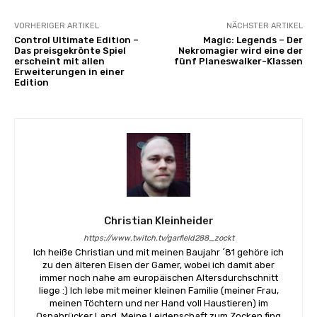
VORHERIGER ARTIKEL
NÄCHSTER ARTIKEL
Control Ultimate Edition –
Magic: Legends – Der
Das preisgekrönte Spiel
Nekromagier wird eine der
erscheint mit allen
fünf Planeswalker-Klassen
Erweiterungen in einer
Edition
Christian Kleinheider
https://www.twitch.tv/garfield288_zockt
Ich heiße Christian und mit meinen Baujahr ´81 gehöre ich
zu den älteren Eisen der Gamer, wobei ich damit aber
immer noch nahe am europäischen Altersdurchschnitt
liege :) Ich lebe mit meiner kleinen Familie (meiner Frau,
meinen Töchtern und ner Hand voll Haustieren) im
Osnabrücker Land. Meine Leidenschaft zum Zocken fing