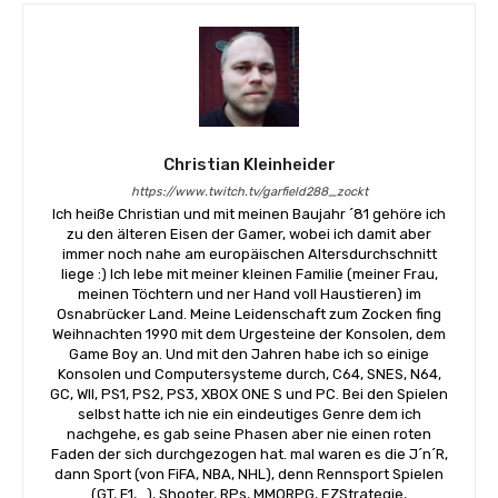
Christian Kleinheider
https://www.twitch.tv/garfield288_zockt
Ich heiße Christian und mit meinen Baujahr ´81 gehöre ich
zu den älteren Eisen der Gamer, wobei ich damit aber
immer noch nahe am europäischen Altersdurchschnitt
liege :) Ich lebe mit meiner kleinen Familie (meiner Frau,
meinen Töchtern und ner Hand voll Haustieren) im
Osnabrücker Land. Meine Leidenschaft zum Zocken fing
Weihnachten 1990 mit dem Urgesteine der Konsolen, dem
Game Boy an. Und mit den Jahren habe ich so einige
Konsolen und Computersysteme durch, C64, SNES, N64,
GC, WII, PS1, PS2, PS3, XBOX ONE S und PC. Bei den Spielen
selbst hatte ich nie ein eindeutiges Genre dem ich
nachgehe, es gab seine Phasen aber nie einen roten
Faden der sich durchgezogen hat. mal waren es die J´n´R,
dann Sport (von FiFA, NBA, NHL), denn Rennsport Spielen
(GT, F1,...), Shooter, RPs, MMORPG, EZStrategie,