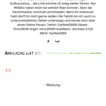
Aufbausimus,... die Liste könnte ich ewig weiter führen. Nur
MOBAs haben mich nie wirklich fixen können. Aber die
Geschmäcker sind halt verschieden. Wenn ihr Interesse
habt dürft ihr mich gerne adden. Bei Twitch bin ich auch zu
unterschiedlichen Zeiten unterwegs und würde mich über
einen follow freuen. Twitch: Garfield2808 Steam :
Chris2808 Origin: chris28081 GuildWars: christian.5724
XBOX: Garfield288
NEWS
NEWS
AOC GAMING CQ32G4ZA – Ein Monitor für drei
NEWS
Naturalist Update für Ball x Pit verfügbar —
ÄHNLICHE ARTIKEL
Arten von Spielen
Neuer Horror‑Titel The Skin Stapler feiert
neuer Content auf allen Plattformen
Release
- Werbung -