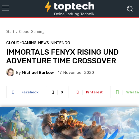
Start
Cloud-Gaming
CLOUD-GAMING
NEWS
NINTENDO
IMMORTALS FENYX RISING UND
ADVENTURE TIME CROSSOVER
By
Michael Barkow
17. November 2020
Facebook
X
Pinterest
Whats