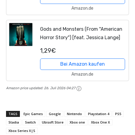
Amazon.de
Gods and Monsters (From "American
Horror Story") [feat. Jessica Lange]
1,29€
Bei Amazon kaufen
Amazon.de
Amazon price updated:
26. Juli 2026 04:27
TAGS
Epic Games
Google
Nintendo
Playstation 4
PS5
Stadia
Switch
Ubisoft Store
Xbox one
Xbox One X
Xbox Series X|S