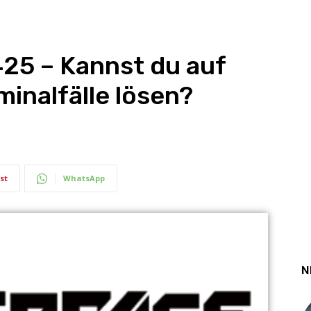
425 – Kannst du auf
minalfälle lösen?
st
WhatsApp
N