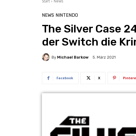
Start
News
NEWS
NINTENDO
The Silver Case 2
der Switch die Kri
By
Michael Barkow
5. März 2021
Facebook
X
Pintere