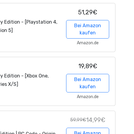
51,29€
Edition - [Playstation 4,
Bei Amazon
ion 5]
kaufen
Amazon.de
19,89€
 Edition - [Xbox One,
Bei Amazon
ies X/S]
kaufen
Amazon.de
14,99€
59,99€
Bei Amazon
dition | PC Code - Origin