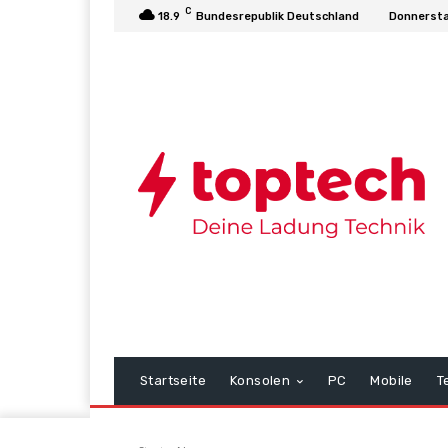
C
18.9
Bundesrepublik Deutschland
Donnersta
Startseite
Konsolen
PC
Mobile
T