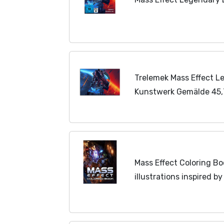
Trelemek Mass Effect L
Kunstwerk Gemälde 45,7
Poster Kunstdrucke fü
Schlafzimmer ungerah
Mass Effect Coloring Bo
illustrations inspired 
trilogy