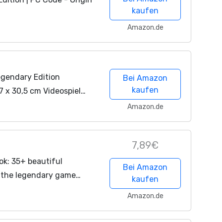
kaufen
Amazon.de
egendary Edition
Bei Amazon
kaufen
 x 30,5 cm Videospiel
r Jungen und Mädchen
Amazon.de
mt / rahmenbar
7,89€
ok: 35+ beautiful
Bei Amazon
by the legendary game
kaufen
Amazon.de