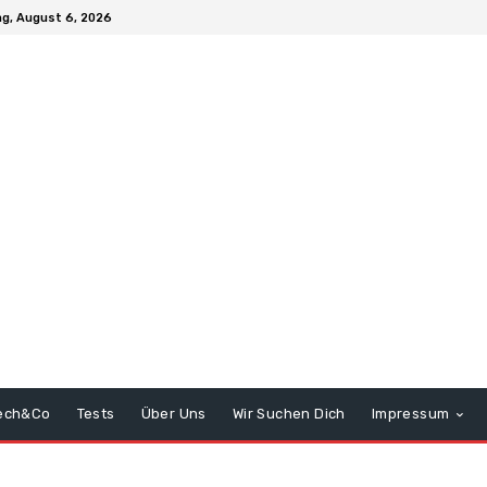
g, August 6, 2026
ech&Co
Tests
Über Uns
Wir Suchen Dich
Impressum