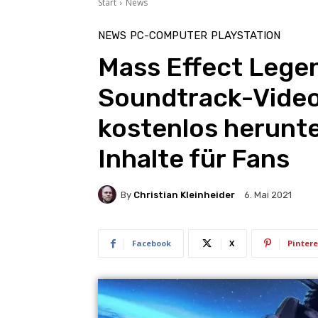
Start
News
NEWS
PC-COMPUTER
PLAYSTATION
Mass Effect Legen
Soundtrack-Video,
kostenlos herunt
Inhalte für Fans
By
Christian Kleinheider
6. Mai 2021
Facebook
X
Pintere