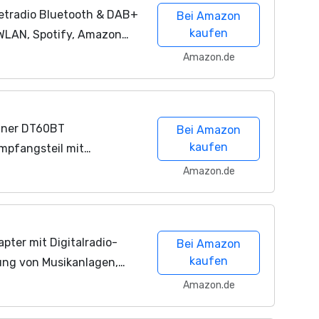
etradio Bluetooth & DAB+
Bei Amazon
kaufen
 WLAN, Spotify, Amazon
enradio mit UKW, USB,
Amazon.de
.
Tuner DT60BT
Bei Amazon
kaufen
pfangsteil mit
ptimal zur Erweiterung
Amazon.de
-Receivern, mit...
pter mit Digitalradio-
Bei Amazon
kaufen
ng von Musikanlagen,
/DAB+/FM,
Amazon.de
aming, Radio-Wecker,...