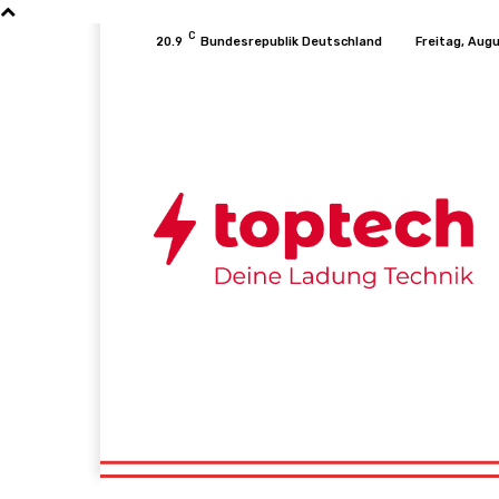
C
20.9
Bundesrepublik Deutschland
Freitag, Aug
Startseite
Konsolen
PC
Mobile
T
Startseite
Konsolen
PC
Mobile
T