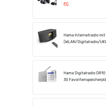
PC
Hama Internetradio mi
(WLAN/Digitalradio/U
X, Spotify/Amazon Musi
Farbdisplay, Steuerung
Hama Digitalradio DR1
30 Favoritenspeicherpl
Sendersuchlauffunktion,
oder Batterien) weiß