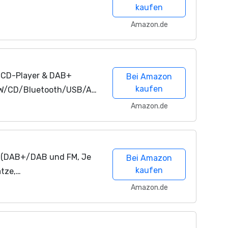
kaufen
Amazon.de
t CD-Player & DAB+
Bei Amazon
kaufen
KW/CD/Bluetooth/USB/AU
c, Multiroom, 40W,
Amazon.de
 per
0 (DAB+/DAB und FM, Je
Bei Amazon
kaufen
ätze,
 Betrieb über Netzteil
Amazon.de