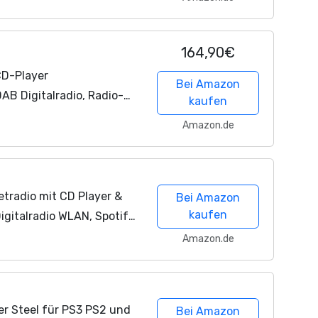
164,90€
CD-Player
Bei Amazon
B Digitalradio, Radio-
kaufen
ten/Snooze/Timer, 4
Amazon.de
 beleuchtetes...
tradio mit CD Player &
Bei Amazon
kaufen
italradio WLAN, Spotify,
h, Küchenradio mit UKW,
Amazon.de
er Steel für PS3 PS2 und
Bei Amazon