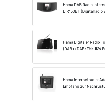
Hama DAB Radio Intern
DIR150BT (Digitalradio
Music, Bluetooth, Küch
AUX, 90W, Farbdisplay,..
Hama Digitaler Radio 
(DAB+/DAB/FM/UKW Em
Bluetooth Streaming, o
von HiFi-Anlagen und AV
Hama Internetradio-Ada
Empfang zur Nachrüstu
DIT1010BT (WLAN/DAB
Bluetooth/Spotify Stre