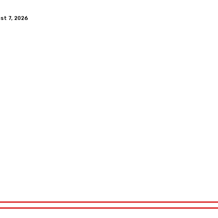
ust 7, 2026
ech&Co
Tests
Über Uns
Wir Suchen Dich
Impressum
ech&Co
Tests
Über Uns
Wir Suchen Dich
Impressum