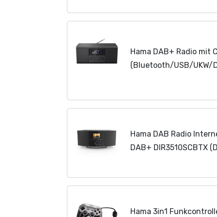
Hama DAB+ Radio mit 
(Bluetooth/USB/UKW/DA
Wecker mit 2 Alarmzei
Stationstasten, Stereo,
Hama DAB Radio Interne
DAB+ DIR3510SCBTX (Dig
Amazon Music, Bluetoot
CD, USB, AUX, 40W,...
Hama 3in1 Funkcontroll