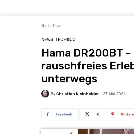
Start
News
NEWS
TECH&CO
Hama DR200BT – Di
rauschfreies Erle
unterwegs
By
Christian Kleinheider
27. Mai 2021
Facebook
X
Pintere