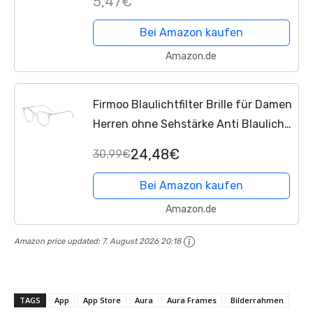
5,47€
Bei Amazon kaufen
Amazon.de
Firmoo Blaulichtfilter Brille für Damen
Herren ohne Sehstärke Anti Blaulicht
UV Schutzbrille TR Vollrandbrille
24,48€
30,99€
gegen Augenbelastung Entspiegelte
Nerdbrille...
Bei Amazon kaufen
Amazon.de
Amazon price updated:
7. August 2026 20:18
TAGS
App
App Store
Aura
Aura Frames
Bilderrahmen