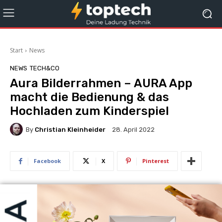
Start
News
NEWS
TECH&CO
Aura Bilderrahmen – AURA App
macht die Bedienung & das
Hochladen zum Kinderspiel
By
Christian Kleinheider
28. April 2022
Facebook
X
Pinterest