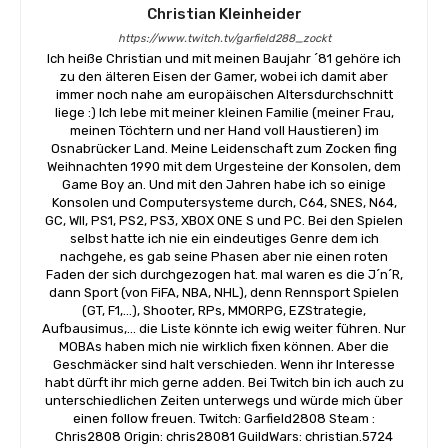
Christian Kleinheider
https://www.twitch.tv/garfield288_zockt
Ich heiße Christian und mit meinen Baujahr ´81 gehöre ich
zu den älteren Eisen der Gamer, wobei ich damit aber
immer noch nahe am europäischen Altersdurchschnitt
liege :) Ich lebe mit meiner kleinen Familie (meiner Frau,
meinen Töchtern und ner Hand voll Haustieren) im
Osnabrücker Land. Meine Leidenschaft zum Zocken fing
Weihnachten 1990 mit dem Urgesteine der Konsolen, dem
Game Boy an. Und mit den Jahren habe ich so einige
Konsolen und Computersysteme durch, C64, SNES, N64,
GC, WII, PS1, PS2, PS3, XBOX ONE S und PC. Bei den Spielen
selbst hatte ich nie ein eindeutiges Genre dem ich
nachgehe, es gab seine Phasen aber nie einen roten
Faden der sich durchgezogen hat. mal waren es die J´n´R,
dann Sport (von FiFA, NBA, NHL), denn Rennsport Spielen
(GT, F1,...), Shooter, RPs, MMORPG, EZStrategie,
Aufbausimus,... die Liste könnte ich ewig weiter führen. Nur
MOBAs haben mich nie wirklich fixen können. Aber die
Geschmäcker sind halt verschieden. Wenn ihr Interesse
habt dürft ihr mich gerne adden. Bei Twitch bin ich auch zu
unterschiedlichen Zeiten unterwegs und würde mich über
einen follow freuen. Twitch: Garfield2808 Steam :
Chris2808 Origin: chris28081 GuildWars: christian.5724