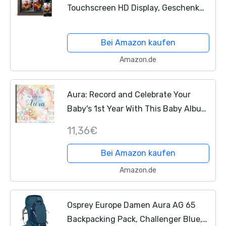
Touchscreen HD Display, Geschenk
für
Eltern/Ehepaare/Freunde/Familie,
Bei Amazon kaufen
Unterstützt USB-und SD-Karte,...
Amazon.de
Aura: Record and Celebrate Your
Baby's 1st Year With This Baby Album
and Memory Book and First Milestone
11,36€
Journal
Bei Amazon kaufen
Amazon.de
Osprey Europe Damen Aura AG 65
Backpacking Pack, Challenger Blue,