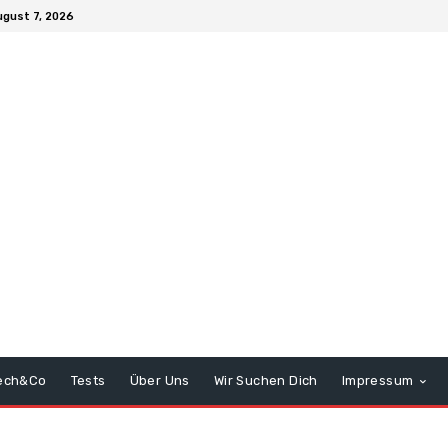
ugust 7, 2026
ech&Co
Tests
Über Uns
Wir Suchen Dich
Impressum