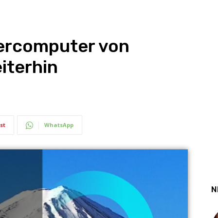
ercomputer von
iterhin
st
WhatsApp
N