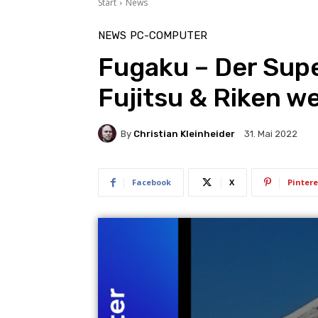
Start
News
NEWS
PC-COMPUTER
Fugaku – Der Sup
Fujitsu & Riken we
By
Christian Kleinheider
31. Mai 2022
Facebook
X
Pintere