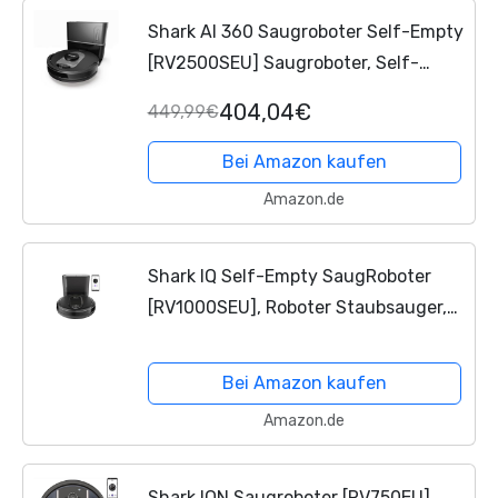
Shark AI 360 Saugroboter Self-Empty
[RV2500SEU] Saugroboter, Self-
Empty Station, Anti Hair Wrap,
404,04€
449,99€
Teppiche und Hartböden, WLAN-
fähig, Pet Hair Schwarzes Silber
Bei Amazon kaufen
Amazon.de
Shark IQ Self-Empty SaugRoboter
[RV1000SEU], Roboter Staubsauger,
automatische beutellose
Absaugstation, Anti-Hair-Wrap
Bei Amazon kaufen
Technologie, Teppiche und
Amazon.de
Hartböden,...
Shark ION Saugroboter [RV750EU],