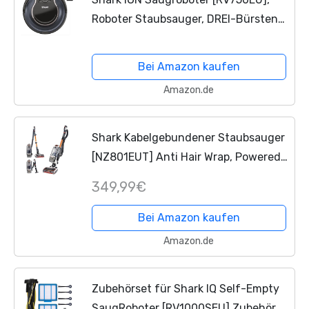
Roboter Staubsauger, DREI-Bürsten-
System, für alle Böden sowie Ecken
und Kanten, geeigent für
Bei Amazon kaufen
Tierhaushalt, kinderleichtes...
Amazon.de
Shark Kabelgebundener Staubsauger
[NZ801EUT] Anti Hair Wrap, Powered
Lift-Away, Tierhaare, Blau & Orange
349,99€
Bei Amazon kaufen
Amazon.de
Zubehörset für Shark IQ Self-Empty
SaugRoboter [RV1000SEU] Zubehör