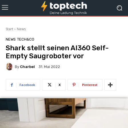
Start
News
NEWS
TECH&CO
Shark stellt seinen AI360 Self-
Empty Saugroboter vor
By
Charbel
31. Mai 2022
Facebook
X
Pinterest