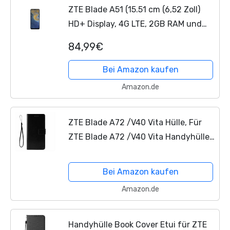
ZTE Blade A51 (15.51 cm (6,52 Zoll)
HD+ Display, 4G LTE, 2GB RAM und
32GB interner Speicher, 13MP
84,99€
Hauptkamera und 5MP Frontkamera,
Dual-SIM, Android 11 GO)...
Bei Amazon kaufen
Amazon.de
ZTE Blade A72 /V40 Vita Hülle, Für
ZTE Blade A72 /V40 Vita Handyhülle
Flip Case Schale PU Lederhülle Cover
Klapphülle Magnet Schutzhülle
Bei Amazon kaufen
Tasche Skin Ständer...
Amazon.de
Handyhülle Book Cover Etui für ZTE