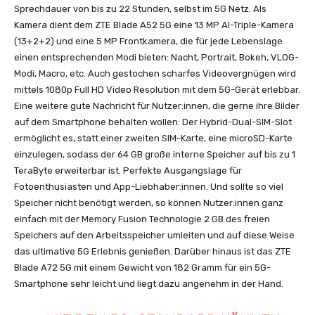
Sprechdauer von bis zu 22 Stunden, selbst im 5G Netz. Als
Kamera dient dem ZTE Blade A52 5G eine 13 MP AI-Triple-Kamera
(13+2+2) und eine 5 MP Frontkamera, die für jede Lebenslage
einen entsprechenden Modi bieten: Nacht, Portrait, Bokeh, VLOG-
Modi, Macro, etc. Auch gestochen scharfes Videovergnügen wird
mittels 1080p Full HD Video Resolution mit dem 5G-Gerät erlebbar.
Eine weitere gute Nachricht für Nutzer:innen, die gerne ihre Bilder
auf dem Smartphone behalten wollen: Der Hybrid-Dual-SIM-Slot
ermöglicht es, statt einer zweiten SIM-Karte, eine microSD-Karte
einzulegen, sodass der 64 GB große interne Speicher auf bis zu 1
TeraByte erweiterbar ist. Perfekte Ausgangslage für
Fotoenthusiasten und App-Liebhaber:innen. Und sollte so viel
Speicher nicht benötigt werden, so können Nutzer:innen ganz
einfach mit der Memory Fusion Technologie 2 GB des freien
Speichers auf den Arbeitsspeicher umleiten und auf diese Weise
das ultimative 5G Erlebnis genießen. Darüber hinaus ist das ZTE
Blade A72 5G mit einem Gewicht von 182 Gramm für ein 5G-
Smartphone sehr leicht und liegt dazu angenehm in der Hand.