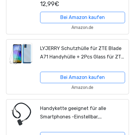
12,99€
A3 A5 A7 2020, Ladekabel Schnell-
Netzladegerät...
Bei Amazon kaufen
Amazon.de
LYJERRY Schutzhülle für ZTE Blade
A71 Handyhülle + 2Pcs Glass für ZTE
Blade A71 Hülle Stoßfest Cover
Schutzhülle Silikon Handytasche
Bei Amazon kaufen
Displayschutzfolie
Amazon.de
Handykette geeignet für alle
Smartphones -Einstellbar,
multifunktional, Anti-Drop (ohne
Handyhülle)