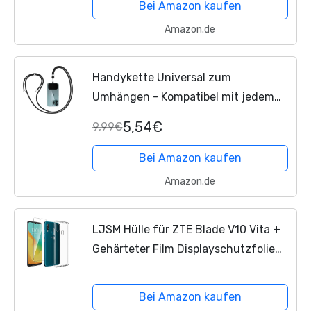
Bei Amazon kaufen
Amazon.de
Handykette Universal zum
Umhängen - Kompatibel mit jedem
Handy und Smartphone, Kette zum
5,54€
9,99€
Umhängen, Hülle mit Kordel,
Handyband mit jeder Hülle
Bei Amazon kaufen
kombinierbar
Amazon.de
LJSM Hülle für ZTE Blade V10 Vita +
Gehärteter Film Displayschutzfolie
Schutzfolie - Transparent Weich
Silikon Schutzhülle Flexibel TPU
Bei Amazon kaufen
Tasche Case für ZTE...