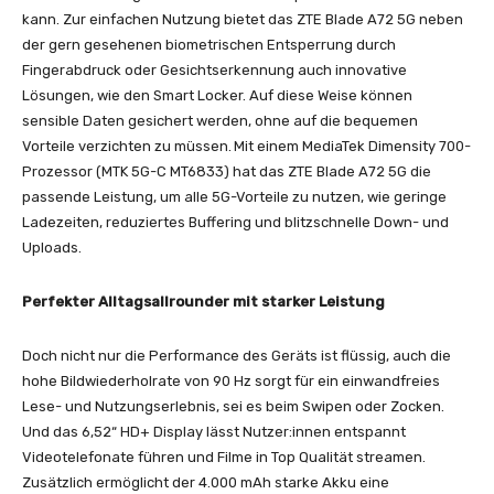
kann. Zur einfachen Nutzung bietet das ZTE Blade A72 5G neben
der gern gesehenen biometrischen Entsperrung durch
Fingerabdruck oder Gesichtserkennung auch innovative
Lösungen, wie den Smart Locker. Auf diese Weise können
sensible Daten gesichert werden, ohne auf die bequemen
Vorteile verzichten zu müssen. Mit einem MediaTek Dimensity 700-
Prozessor (MTK 5G-C MT6833) hat das ZTE Blade A72 5G die
passende Leistung, um alle 5G-Vorteile zu nutzen, wie geringe
Ladezeiten, reduziertes Buffering und blitzschnelle Down- und
Uploads.
Perfekter Alltagsallrounder mit starker Leistung
Doch nicht nur die Performance des Geräts ist flüssig, auch die
hohe Bildwiederholrate von 90 Hz sorgt für ein einwandfreies
Lese- und Nutzungserlebnis, sei es beim Swipen oder Zocken.
Und das 6,52“ HD+ Display lässt Nutzer:innen entspannt
Videotelefonate führen und Filme in Top Qualität streamen.
Zusätzlich ermöglicht der 4.000 mAh starke Akku eine