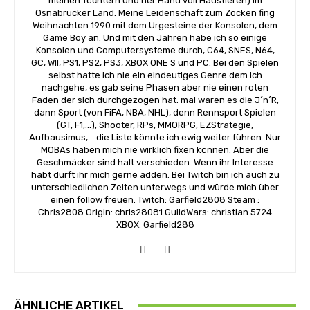
meinen Töchtern und ner Hand voll Haustieren) im
Osnabrücker Land. Meine Leidenschaft zum Zocken fing
Weihnachten 1990 mit dem Urgesteine der Konsolen, dem
Game Boy an. Und mit den Jahren habe ich so einige
Konsolen und Computersysteme durch, C64, SNES, N64,
GC, WII, PS1, PS2, PS3, XBOX ONE S und PC. Bei den Spielen
selbst hatte ich nie ein eindeutiges Genre dem ich
nachgehe, es gab seine Phasen aber nie einen roten
Faden der sich durchgezogen hat. mal waren es die J´n´R,
dann Sport (von FiFA, NBA, NHL), denn Rennsport Spielen
(GT, F1,...), Shooter, RPs, MMORPG, EZStrategie,
Aufbausimus,... die Liste könnte ich ewig weiter führen. Nur
MOBAs haben mich nie wirklich fixen können. Aber die
Geschmäcker sind halt verschieden. Wenn ihr Interesse
habt dürft ihr mich gerne adden. Bei Twitch bin ich auch zu
unterschiedlichen Zeiten unterwegs und würde mich über
einen follow freuen. Twitch: Garfield2808 Steam :
Chris2808 Origin: chris28081 GuildWars: christian.5724
XBOX: Garfield288
ÄHNLICHE ARTIKEL