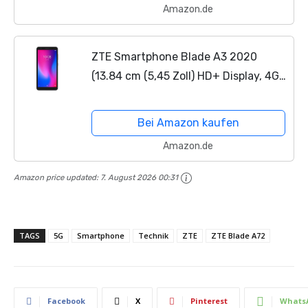
Amazon.de
ZTE Smartphone Blade A3 2020
(13.84 cm (5,45 Zoll) HD+ Display, 4G
LTE, 1GB RAM und 32GB interner
Speicher, 8MP Hauptkamera und 5MP
Bei Amazon kaufen
Frontkamera, Dual-SIM,...
Amazon.de
Amazon price updated:
7. August 2026 00:31
TAGS
5G
Smartphone
Technik
ZTE
ZTE Blade A72
Facebook
X
Pinterest
Whats