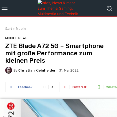
Start
Mobile
MOBILE
NEWS
ZTE Blade A72 5G – Smartphone
mit große Performance zum
kleinen Preis
By
Christian Kleinheider
31. Mai 2022
Facebook
X
Pinterest
Whats