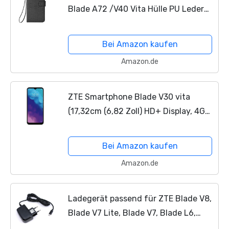
Blade A72 /V40 Vita Hülle PU Leder
Glizter Tasche Kunstleder Klappbar
Flip Brieftasche Huelle mit Ständer
Bei Amazon kaufen
Kompatibel mit...
Amazon.de
ZTE Smartphone Blade V30 vita
(17,32cm (6,82 Zoll) HD+ Display, 4G
LTE, 4GB RAM und 64GB interner
Speicher, 48MP Hauptkamera und
Bei Amazon kaufen
8MP Frontkamera, Dual-SIM,...
Amazon.de
Ladegerät passend für ZTE Blade V8,
Blade V7 Lite, Blade V7, Blade L6,
Blade L7, Blade 10 (Smart/Vita), Blade