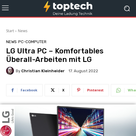
Start
News
NEWS
PC-COMPUTER
LG Ultra PC – Komfortables
Überall-Arbeiten mit LG
By
Christian Kleinheider
17. August 2022
Facebook
X
Pinterest
Wha