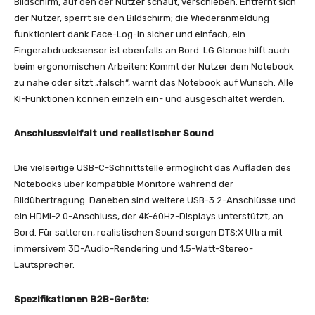
Bildschirm, auf den der Nutzer schaut, verschieben. Entfernt sich
der Nutzer, sperrt sie den Bildschirm; die Wiederanmeldung
funktioniert dank Face-Log-in sicher und einfach, ein
Fingerabdrucksensor ist ebenfalls an Bord. LG Glance hilft auch
beim ergonomischen Arbeiten: Kommt der Nutzer dem Notebook
zu nahe oder sitzt „falsch“, warnt das Notebook auf Wunsch. Alle
KI-Funktionen können einzeln ein- und ausgeschaltet werden.
Anschlussvielfalt und realistischer Sound
Die vielseitige USB-C-Schnittstelle ermöglicht das Aufladen des
Notebooks über kompatible Monitore während der
Bildübertragung. Daneben sind weitere USB-3.2-Anschlüsse und
ein HDMI-2.0-Anschluss, der 4K-60Hz-Displays unterstützt, an
Bord. Für satteren, realistischen Sound sorgen DTS:X Ultra mit
immersivem 3D-Audio-Rendering und 1,5-Watt-Stereo-
Lautsprecher.
Spezifikationen B2B-Geräte: