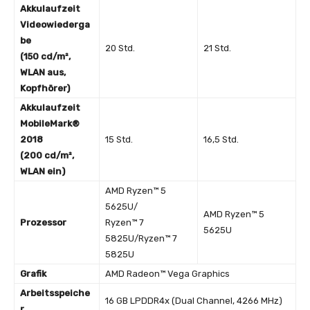
Akkulaufzeit
Videowiederga
be
20 Std.
21 Std.
(150 cd/m²,
WLAN aus,
Kopfhörer)
Akkulaufzeit
MobileMark®
2018
15 Std.
16,5 Std.
(200 cd/m²,
WLAN ein)
AMD Ryzen™ 5
5625U/
AMD Ryzen™ 5
Prozessor
Ryzen™ 7
5625U
5825U/Ryzen™ 7
5825U
Grafik
AMD Radeon™ Vega Graphics
Arbeitsspeiche
16 GB LPDDR4x (Dual Channel, 4266 MHz)
r