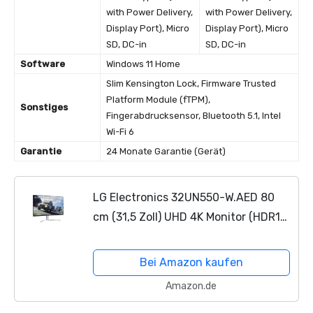
with Power Delivery,
with Power Delivery,
Display Port), Micro
Display Port), Micro
SD, DC-in
SD, DC-in
Software
Windows 11 Home
Slim Kensington Lock, Firmware Trusted
Platform Module (fTPM),
Sonstiges
Fingerabdrucksensor, Bluetooth 5.1, Intel
Wi-Fi 6
Garantie
24 Monate Garantie (Gerät)
LG Electronics 32UN550-W.AED 80
cm (31,5 Zoll) UHD 4K Monitor (HDR10,
AMD FreeSync, MAXXAUDIO), Silber
weiß, schwarz, 350 cd/m²
Bei Amazon kaufen
Amazon.de