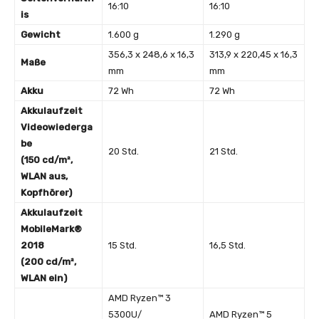
16:10
16:10
is
Gewicht
1.600 g
1.290 g
356,3 x 248,6 x 16,3
313,9 x 220,45 x 16,3
Maße
mm
mm
Akku
72 Wh
72 Wh
Akkulaufzeit
Videowiederga
be
20 Std.
21 Std.
(150 cd/m²,
WLAN aus,
Kopfhörer)
Akkulaufzeit
MobileMark®
2018
15 Std.
16,5 Std.
(200 cd/m²,
WLAN ein)
AMD Ryzen™ 3
5300U/
AMD Ryzen™ 5