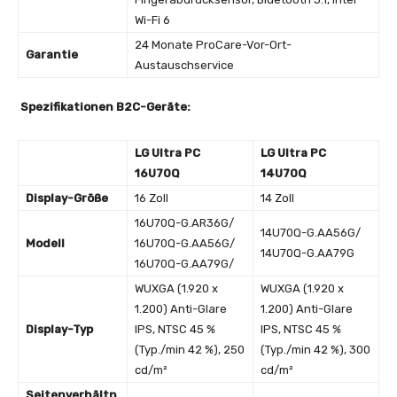
Wi-Fi 6
24 Monate ProCare-Vor-Ort-
Garantie
Austauschservice
Spezifikationen B2C-Geräte:
LG Ultra PC
LG Ultra PC
16U70Q
14U70Q
Display-Größe
16 Zoll
14 Zoll
16U70Q-G.AR36G/
14U70Q-G.AA56G/
Modell
16U70Q-G.AA56G/
14U70Q-G.AA79G
16U70Q-G.AA79G/
WUXGA (1.920 x
WUXGA (1.920 x
1.200) Anti-Glare
1.200) Anti-Glare
Display-Typ
IPS, NTSC 45 %
IPS, NTSC 45 %
(Typ./min 42 %), 250
(Typ./min 42 %), 300
cd/m²
cd/m²
Seitenverhältn