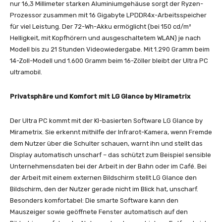
nur 16,3 Millimeter starken Aluminiumgehäuse sorgt der Ryzen-
Prozessor zusammen mit 16 Gigabyte LPDDR4x-Arbeitsspeicher
für viel Leistung. Der 72-Wh-Akku ermöglicht (bei 150 cd/m²
Helligkeit, mit Kopfhörern und ausgeschaltetem WLAN) je nach
Modell bis zu 21 Stunden Videowiedergabe. Mit 1.290 Gramm beim
14-Zoll-Modell und 1.600 Gramm beim 16-Zöller bleibt der Ultra PC
ultramobil.
Privatsphäre und Komfort mit LG Glance by Mirametrix
Der Ultra PC kommt mit der KI-basierten Software LG Glance by
Mirametrix. Sie erkennt mithilfe der Infrarot-Kamera, wenn Fremde
dem Nutzer über die Schulter schauen, warnt ihn und stellt das
Display automatisch unscharf – das schützt zum Beispiel sensible
Unternehmensdaten bei der Arbeit in der Bahn oder im Café. Bei
der Arbeit mit einem externen Bildschirm stellt LG Glance den
Bildschirm, den der Nutzer gerade nicht im Blick hat, unscharf.
Besonders komfortabel: Die smarte Software kann den
Mauszeiger sowie geöffnete Fenster automatisch auf den