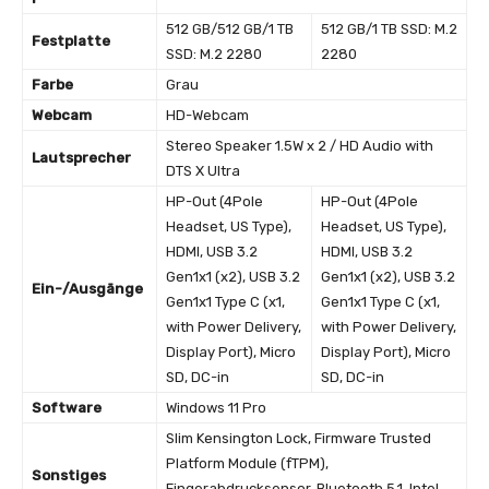
512 GB/512 GB/1 TB
512 GB/1 TB SSD: M.2
Festplatte
SSD: M.2 2280
2280
Farbe
Grau
Webcam
HD-Webcam
Stereo Speaker 1.5W x 2 / HD Audio with
Lautsprecher
DTS X Ultra
HP-Out (4Pole
HP-Out (4Pole
Headset, US Type),
Headset, US Type),
HDMI, USB 3.2
HDMI, USB 3.2
Gen1x1 (x2), USB 3.2
Gen1x1 (x2), USB 3.2
Ein-/Ausgänge
Gen1x1 Type C (x1,
Gen1x1 Type C (x1,
with Power Delivery,
with Power Delivery,
Display Port), Micro
Display Port), Micro
SD, DC-in
SD, DC-in
Software
Windows 11 Pro
Slim Kensington Lock, Firmware Trusted
Platform Module (fTPM),
Sonstiges
Fingerabdrucksensor, Bluetooth 5.1, Intel