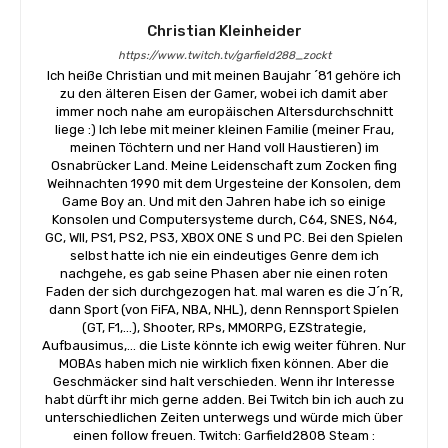
Christian Kleinheider
https://www.twitch.tv/garfield288_zockt
Ich heiße Christian und mit meinen Baujahr ´81 gehöre ich
zu den älteren Eisen der Gamer, wobei ich damit aber
immer noch nahe am europäischen Altersdurchschnitt
liege :) Ich lebe mit meiner kleinen Familie (meiner Frau,
meinen Töchtern und ner Hand voll Haustieren) im
Osnabrücker Land. Meine Leidenschaft zum Zocken fing
Weihnachten 1990 mit dem Urgesteine der Konsolen, dem
Game Boy an. Und mit den Jahren habe ich so einige
Konsolen und Computersysteme durch, C64, SNES, N64,
GC, WII, PS1, PS2, PS3, XBOX ONE S und PC. Bei den Spielen
selbst hatte ich nie ein eindeutiges Genre dem ich
nachgehe, es gab seine Phasen aber nie einen roten
Faden der sich durchgezogen hat. mal waren es die J´n´R,
dann Sport (von FiFA, NBA, NHL), denn Rennsport Spielen
(GT, F1,...), Shooter, RPs, MMORPG, EZStrategie,
Aufbausimus,... die Liste könnte ich ewig weiter führen. Nur
MOBAs haben mich nie wirklich fixen können. Aber die
Geschmäcker sind halt verschieden. Wenn ihr Interesse
habt dürft ihr mich gerne adden. Bei Twitch bin ich auch zu
unterschiedlichen Zeiten unterwegs und würde mich über
einen follow freuen. Twitch: Garfield2808 Steam :