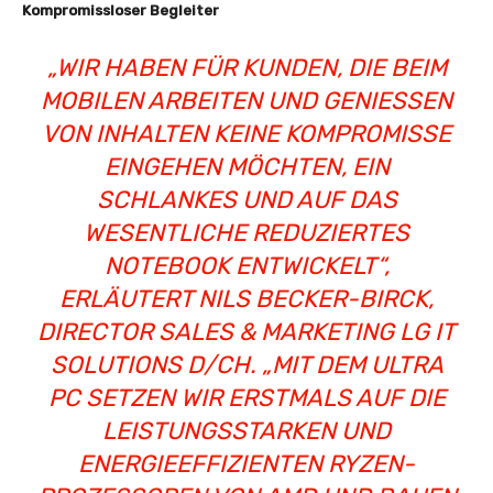
Kompromissloser Begleiter
„WIR HABEN FÜR KUNDEN, DIE BEIM
MOBILEN ARBEITEN UND GENIESSEN V
ON INHALTEN KEINE KOMPROMISSE E
INGEHEN MÖCHTEN, EIN S
CHLANKES UND AUF DAS W
ESENTLICHE REDUZIERTES N
OTEBOOK ENTWICKELT“, E
RLÄUTERT NILS BECKER-BIRCK, D
IRECTOR SALES & MARKETING LG IT S
OLUTIONS D/CH. „MIT DEM ULTRA
PC
SETZEN WIR ERSTMALS AUF DIE
LEISTUNGSSTARKEN UND
ENERGIEEFFIZIENTEN RYZEN-