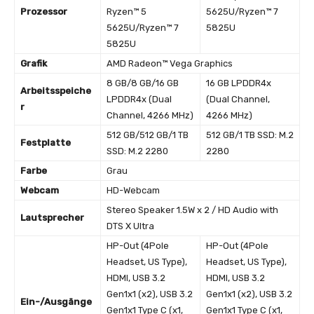
Prozessor
Ryzen™ 5
5625U/Ryzen™ 7
5625U/Ryzen™ 7
5825U
5825U
Grafik
AMD Radeon™ Vega Graphics
8 GB/8 GB/16 GB
16 GB LPDDR4x
Arbeitsspeiche
LPDDR4x (Dual
(Dual Channel,
r
Channel, 4266 MHz)
4266 MHz)
512 GB/512 GB/1 TB
512 GB/1 TB SSD: M.2
Festplatte
SSD: M.2 2280
2280
Farbe
Grau
Webcam
HD-Webcam
Stereo Speaker 1.5W x 2 / HD Audio with
Lautsprecher
DTS X Ultra
HP-Out (4Pole
HP-Out (4Pole
Headset, US Type),
Headset, US Type),
HDMI, USB 3.2
HDMI, USB 3.2
Gen1x1 (x2), USB 3.2
Gen1x1 (x2), USB 3.2
Ein-/Ausgänge
Gen1x1 Type C (x1,
Gen1x1 Type C (x1,