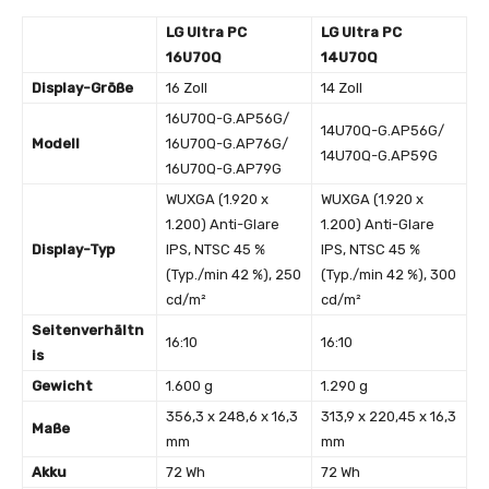
LG Ultra PC
LG Ultra PC
16U70Q
14U70Q
Display-Größe
16 Zoll
14 Zoll
16U70Q-G.AP56G/
14U70Q-G.AP56G/
Modell
16U70Q-G.AP76G/
14U70Q-G.AP59G
16U70Q-G.AP79G
WUXGA (1.920 x
WUXGA (1.920 x
1.200) Anti-Glare
1.200) Anti-Glare
Display-Typ
IPS, NTSC 45 %
IPS, NTSC 45 %
(Typ./min 42 %), 250
(Typ./min 42 %), 300
cd/m²
cd/m²
Seitenverhältn
16:10
16:10
is
Gewicht
1.600 g
1.290 g
356,3 x 248,6 x 16,3
313,9 x 220,45 x 16,3
Maße
mm
mm
Akku
72 Wh
72 Wh