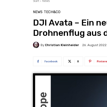
Start
News
NEWS
TECH&CO
DJI Avata – Ein n
Drohnenflug aus d
By
Christian Kleinheider
26. August 2022
Facebook
X
Pintere