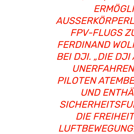
ERMÖGLI
AUSSERKÖRPERLI
PV-FLUGS ZU 
ERDINAND WOLF,
EI DJI. „DIE DJI 
NERFAHRENE 
ILOTEN ATEMBER
ND ENTHÄL
ICHERHEITSFUNK
IE FREIHEIT 
UFTBEWEGUNGEN