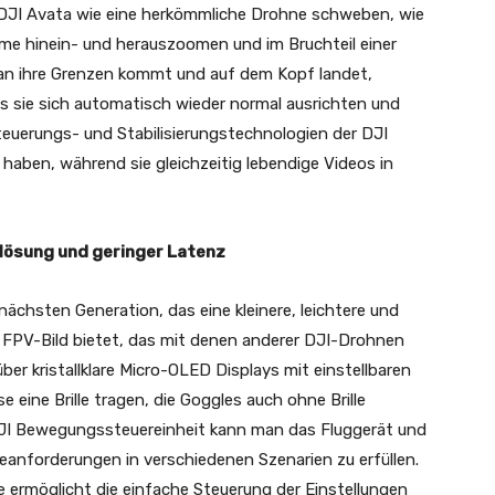
 DJI Avata wie eine herkömmliche Drohne schweben, wie
me hinein- und herauszoomen und im Bruchteil einer
an ihre Grenzen kommt und auf dem Kopf landet,
s sie sich automatisch wieder normal ausrichten und
uerungs- und Stabilisierungstechnologien der DJI
haben, während sie gleichzeitig lebendige Videos in
lösung und geringer Latenz
nächsten Generation, das eine kleinere, leichtere und
 FPV-Bild bietet, das mit denen anderer DJI-Drohnen
über kristallklare Micro-OLED Displays mit einstellbaren
 eine Brille tragen, die Goggles auch ohne Brille
JI Bewegungssteuereinheit kann man das Fluggerät und
anforderungen in verschiedenen Szenarien zu erfüllen.
lle ermöglicht die einfache Steuerung der Einstellungen