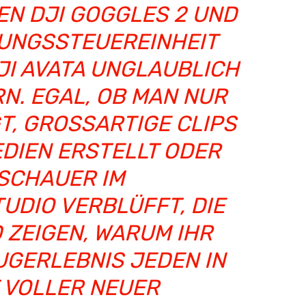
 DJI GOGGLES 2 UND D
NGSSTEUEREINHEIT L
I AVATA UNGLAUBLICH E
. EGAL, OB MAN NUR Z
 GROSSARTIGE CLIPS FÜR
N ERSTELLT ODER DIE
AUER IM PRO
 VERBLÜFFT, DIE DJI
IGEN, WARUM IHR FES
LEBNIS JEDEN IN EIN
LLER NEUER MÖG