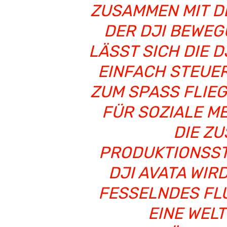
USAMMEN MIT DEN
ER DJI BEWEGU
ÄSST SICH DIE DJ
INFACH STEUERN
UM SPASS FLIEGT,
SOZIALE MEDIE
ZUSCH
DUKTIONSSTUDIO
AVATA WIRD ZE
SELNDES FLUGER
E WELT VO