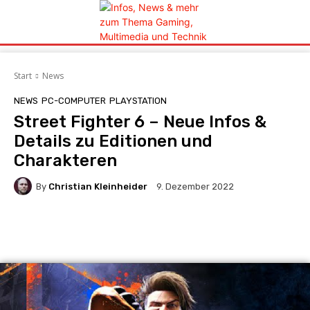
Start
News
NEWS
PC-COMPUTER
PLAYSTATION
Street Fighter 6 – Neue Infos &
Details zu Editionen und
Charakteren
By
Christian Kleinheider
9. Dezember 2022
Facebook
X
Pinterest
Whats