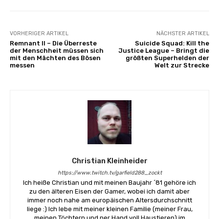
VORHERIGER ARTIKEL
NÄCHSTER ARTIKEL
Remnant II – Die Überreste
Suicide Squad: Kill the
der Menschheit müssen sich
Justice League – Bringt die
mit den Mächten des Bösen
größten Superhelden der
messen
Welt zur Strecke
Christian Kleinheider
https://www.twitch.tv/garfield288_zockt
Ich heiße Christian und mit meinen Baujahr ´81 gehöre ich
zu den älteren Eisen der Gamer, wobei ich damit aber
immer noch nahe am europäischen Altersdurchschnitt
liege :) Ich lebe mit meiner kleinen Familie (meiner Frau,
meinen Töchtern und ner Hand voll Haustieren) im