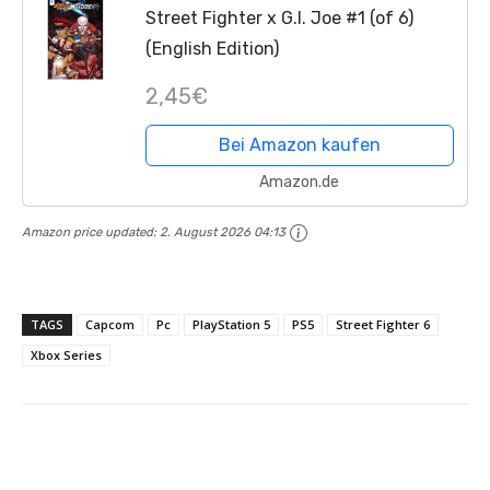
Street Fighter x G.I. Joe #1 (of 6)
(English Edition)
2,45€
Bei Amazon kaufen
Amazon.de
Amazon price updated:
2. August 2026 04:13
TAGS
Capcom
Pc
PlayStation 5
PS5
Street Fighter 6
Xbox Series
Facebook
X
Pinterest
Whats