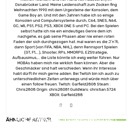
Osnabrücker Land. Meine Leidenschaft zum Zocken fing
Weihnachten 1990 mit dem Urgesteine der Konsolen, dem
Game Boy an. Und mit den Jahren habe ich so einige
Konsolen und Computersysteme durch, C64, SNES, N64,
GC, WII, PS1, PS2, PS3, XBOX ONE S und PC. Bei den Spielen
selbst hatte ich nie ein eindeutiges Genre dem ich
nachgehe, es gab seine Phasen aber nie einen roten
Faden der sich durchgezogen hat. mal waren es die J´n´R,
dann Sport (von FiFA, NBA, NHL), denn Rennsport Spielen
(GT, F1,...), Shooter, RPs, MMORPG, EZStrategie,
Aufbausimus,... die Liste könnte ich ewig weiter führen. Nur
MOBAs haben mich nie wirklich fixen können. Aber die
Geschmäcker sind halt verschieden. Wenn ihr Interesse
habt dürft ihr mich gerne adden. Bei Twitch bin ich auch zu
unterschiedlichen Zeiten unterwegs und würde mich über
einen follow freuen. Twitch: Garfield2808 Steam :
Chris2808 Origin: chris28081 GuildWars: christian.5724
XBOX: Garfield288
NEWS
NEWS
Naturalist Update für Ball x Pit verfügbar —
NEWS
Neuer Horror‑Titel The Skin Stapler feiert
ÄHNLICHE ARTIKEL
neuer Content auf allen Plattformen
Tom Clancy’s The Division Resurgence – ab
Release
sofort für euch verfügbar