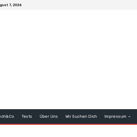
ugust 7, 2026
ech&Co
Tests
Über Uns
Wir Suchen Dich
Impressum