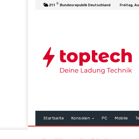
C
21.1
Bundesrepublik Deutschland
Freitag, A
Startseite
Konsolen
PC
Mobile
T