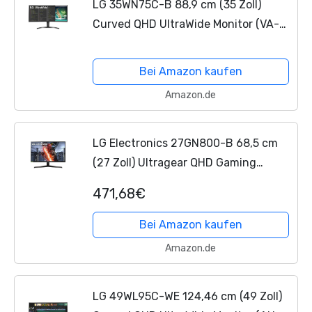
LG 35WN75C-B 88,9 cm (35 Zoll)
Curved QHD UltraWide Monitor (VA-
Panel, HDR10, AMD FreeSync),
schwarz
Bei Amazon kaufen
Amazon.de
LG Electronics 27GN800-B 68,5 cm
(27 Zoll) Ultragear QHD Gaming
Monitor (AMD FreeSync, 144 Hz, 1ms
471,68€
GtG), Schwarz, 27"
Bei Amazon kaufen
Amazon.de
LG 49WL95C-WE 124,46 cm (49 Zoll)