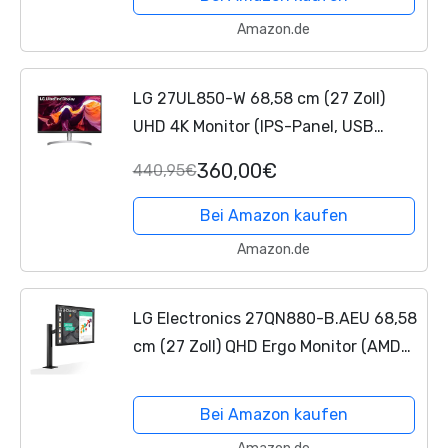
Amazon.de
LG 27UL850-W 68,58 cm (27 Zoll)
UHD 4K Monitor (IPS-Panel, USB
Type-C, VESA DisplayHDR 400),
360,00€
440,95€
schwarz weiß
Bei Amazon kaufen
Amazon.de
LG Electronics 27QN880-B.AEU 68,58
cm (27 Zoll) QHD Ergo Monitor (AMD
Radeon FreeSync, HDR 10, hohe
Ergonomie, Flicker Safe),
Bei Amazon kaufen
Dunkelanthrazit