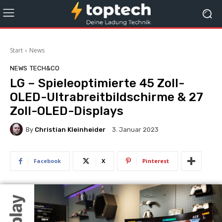
Start
News
NEWS
TECH&CO
LG – Spieleoptimierte 45 Zoll-
OLED-Ultrabreitbildschirme & 27
Zoll-OLED-Displays
By
Christian Kleinheider
3. Januar 2023
Facebook
X
Pinterest