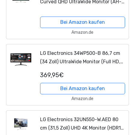
Curved QHD UltraWide Monitor (AH-
IPS-Panel, HDR10, USB Type-C),
schwarz weiß
Bei Amazon kaufen
Amazon.de
LG Electronics 34WP500-B 86,7 cm
(34 Zoll) UltraWide Monitor (Full HD,
IPS-Panel, 21:9-Format), schwarz
369,95€
Bei Amazon kaufen
Amazon.de
LG Electronics 32UN550-W.AED 80
cm (31,5 Zoll) UHD 4K Monitor (HDR10,