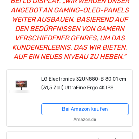
BEI LG DISPLAY. „WIR WERDEN UNSER
ANGEBOT AN GAMING-OLED-PANELS
WEITER AUSBAUEN, BASIEREND AUF
DEN BEDÜRFNISSEN VON GAMERN
VERSCHIEDENER GENRES, UM DAS
KUNDENERLEBNIS, DAS WIR BIETEN,
AUF EIN NEUES NIVEAU ZU HEBEN.“
LG Electronics 32UN880-B 80,01 cm
(31,5 Zoll) UltraFine Ergo 4K IPS
Monitor (ergonomischer Standfuß,
HDR10, Gaming Features, AMD
Bei Amazon kaufen
Radeon FreeSync), Mattschwarz
Amazon.de