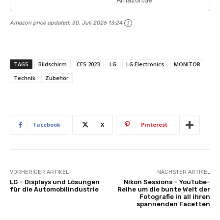
Amazon.de
Amazon price updated:
30. Juli 2026 13:24
TAGS
Bildschirm
CES 2023
LG
LG Electronics
MONITOR
Technik
Zubehör
Facebook
X
Pinterest
VORHERIGER ARTIKEL
NÄCHSTER ARTIKEL
LG – Displays und Lösungen
Nikon Sessions – YouTube-
für die Automobilindustrie
Reihe um die bunte Welt der
Fotografie in all ihren
spannenden Facetten