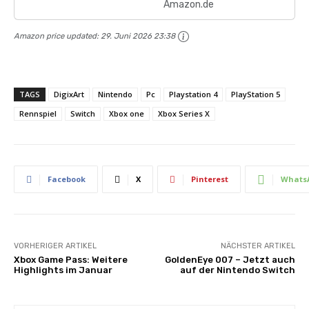
Amazon.de
Amazon price updated:
29. Juni 2026 23:38
TAGS
DigixArt
Nintendo
Pc
Playstation 4
PlayStation 5
Rennspiel
Switch
Xbox one
Xbox Series X
Facebook
X
Pinterest
Whats
VORHERIGER ARTIKEL
NÄCHSTER ARTIKEL
Xbox Game Pass: Weitere
GoldenEye 007 – Jetzt auch
Highlights im Januar
auf der Nintendo Switch