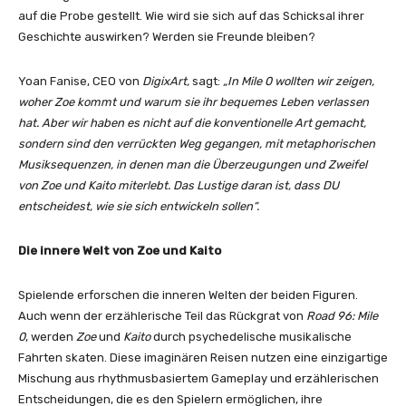
auf die Probe gestellt. Wie wird sie sich auf das Schicksal ihrer
Geschichte auswirken? Werden sie Freunde bleiben?
Yoan Fanise, CEO von
DigixArt,
sagt:
„In Mile 0 wollten wir zeigen,
woher Zoe kommt und warum sie ihr bequemes Leben verlassen
hat. Aber wir haben es nicht auf die konventionelle Art gemacht,
sondern sind den verrückten Weg gegangen, mit metaphorischen
Musiksequenzen, in denen man die Überzeugungen und Zweifel
von Zoe und Kaito miterlebt. Das Lustige daran ist, dass DU
entscheidest, wie sie sich entwickeln sollen“.
Die innere Welt von Zoe und Kaito
Spielende erforschen die inneren Welten der beiden Figuren.
Auch wenn der erzählerische Teil das Rückgrat von
Road 96: Mile
0
, werden
Zoe
und
Kaito
durch psychedelische musikalische
Fahrten skaten. Diese imaginären Reisen nutzen eine einzigartige
Mischung aus rhythmusbasiertem Gameplay und erzählerischen
Entscheidungen, die es den Spielern ermöglichen, ihre