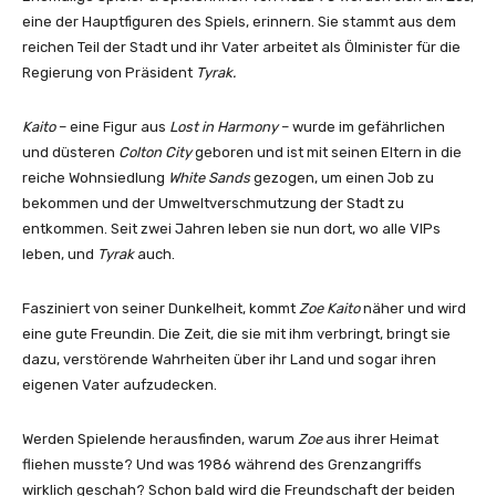
eine der Hauptfiguren des Spiels, erinnern. Sie stammt aus dem
reichen Teil der Stadt und ihr Vater arbeitet als Ölminister für die
Regierung von Präsident
Tyrak.
Kaito
– eine Figur aus
Lost in Harmony
– wurde im gefährlichen
und düsteren
Colton City
geboren und ist mit seinen Eltern in die
reiche Wohnsiedlung
White Sands
gezogen, um einen Job zu
bekommen und der Umweltverschmutzung der Stadt zu
entkommen. Seit zwei Jahren leben sie nun dort, wo alle VIPs
leben, und
Tyrak
auch.
Fasziniert von seiner Dunkelheit, kommt
Zoe Kaito
näher und wird
eine gute Freundin. Die Zeit, die sie mit ihm verbringt, bringt sie
dazu, verstörende Wahrheiten über ihr Land und sogar ihren
eigenen Vater aufzudecken.
Werden Spielende herausfinden, warum
Zoe
aus ihrer Heimat
fliehen musste? Und was 1986 während des Grenzangriffs
wirklich geschah? Schon bald wird die Freundschaft der beiden