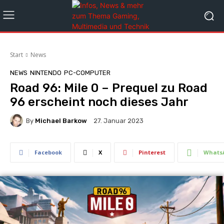
Start
News
NEWS
NINTENDO
PC-COMPUTER
Road 96: Mile 0 – Prequel zu Road
96 erscheint noch dieses Jahr
By
Michael Barkow
27. Januar 2023
Facebook
X
Pinterest
Whats