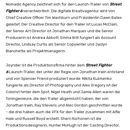
Nomadic Agency zeichnet sich für den Launch-Trailer von
Street
Fighter 6
verantwortlich. Die digitale Kreativagentur wird von
Chief Creative Officer Tim Washburn und Präsidentin Dawn Bates
geleitet. Der Creative Director für den Trailer ist Lucas McClain,
der Senior Art Director ist Jonathan Marques und die Senior
Producerin ist Andrea Abbott. Emma Brill fungiert als Account
Director, Lindsay Curtis als Senior Copywriter und Jaclyn
Blanchette als Projektmanagerin.
Joyrider ist die Produktionsfirma hinter dem
Street Fighter
6
Launch-Trailer, der unter der Regie von Jonathan Irwin entstand
und von Spencer Friend produziert wurde. Nikita Kuzmenko
fungierte als Director of Photography und Alex Gregory ist der
Colorist hinter dem Spot. Nigel Heath und Jamie Allen waren die
Toningenieure, die den Trailer abgemischt haben, der von
Jonathan Irwin, Ray Stevens und Alec Gordon geschnitten wurde
– die drei haben auch die VFX für den Trailer zusammen mit Alfie
Hale und Russell Boyd erstellt. Sherri Korhonen ist die
Produktionsdesignerin, Hunter McHugh ist der Casting Director,